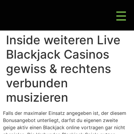
M
Gluten Friendly & Alternative Choices
Inside weiteren Live
Blackjack Casinos
gewiss & rechtens
verbunden
musizieren
Falls der maximaler Einsatz angegeben ist, der diesem
Bonusangebot unterliegt, darfst du eigenen zweite
geige aktiv einen Blackjack online vortragen gar nicht