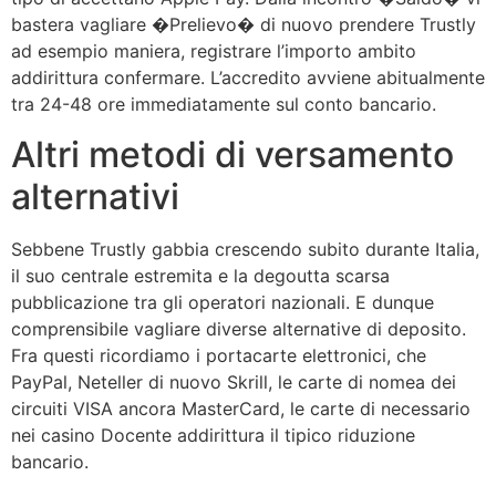
bastera vagliare �Prelievo� di nuovo prendere Trustly
ad esempio maniera, registrare l’importo ambito
addirittura confermare. L’accredito avviene abitualmente
tra 24-48 ore immediatamente sul conto bancario.
Altri metodi di versamento
alternativi
Sebbene Trustly gabbia crescendo subito durante Italia,
il suo centrale estremita e la degoutta scarsa
pubblicazione tra gli operatori nazionali. E dunque
comprensibile vagliare diverse alternative di deposito.
Fra questi ricordiamo i portacarte elettronici, che
PayPal, Neteller di nuovo Skrill, le carte di nomea dei
circuiti VISA ancora MasterCard, le carte di necessario
nei casino Docente addirittura il tipico riduzione
bancario.