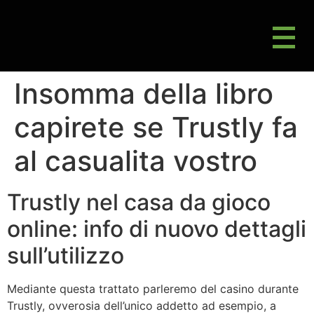
M
Gluten Friendly & Alternative Choices
Insomma della libro
capirete se Trustly fa
al casualita vostro
Trustly nel casa da gioco
online: info di nuovo dettagli
sull’utilizzo
Mediante questa trattato parleremo del casino durante
Trustly, ovverosia dell’unico addetto ad esempio, a