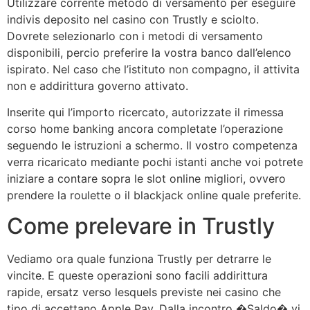
Utilizzare corrente metodo di versamento per eseguire
indivis deposito nel casino con Trustly e sciolto.
Dovrete selezionarlo con i metodi di versamento
disponibili, percio preferire la vostra banco dall’elenco
ispirato. Nel caso che l’istituto non compagno, il attivita
non e addirittura governo attivato.
Inserite qui l’importo ricercato, autorizzate il rimessa
corso home banking ancora completate l’operazione
seguendo le istruzioni a schermo. Il vostro competenza
verra ricaricato mediante pochi istanti anche voi potrete
iniziare a contare sopra le slot online migliori, ovvero
prendere la roulette o il blackjack online quale preferite.
Come prelevare in Trustly
Vediamo ora quale funziona Trustly per detrarre le
vincite. E queste operazioni sono facili addirittura
rapide, ersatz verso lesquels previste nei casino che
tipo di accettano Apple Pay. Dalla incontro �Saldo� vi