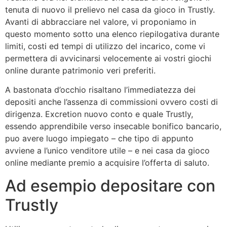
tenuta di nuovo il prelievo nel casa da gioco in Trustly.
Avanti di abbracciare nel valore, vi proponiamo in
questo momento sotto una elenco riepilogativa durante
limiti, costi ed tempi di utilizzo del incarico, come vi
permettera di avvicinarsi velocemente ai vostri giochi
online durante patrimonio veri preferiti.
A bastonata d’occhio risaltano l’immediatezza dei
depositi anche l’assenza di commissioni ovvero costi di
dirigenza. Excretion nuovo conto e quale Trustly,
essendo apprendibile verso insecable bonifico bancario,
puo avere luogo impiegato – che tipo di appunto
avviene a l’unico venditore utile – e nei casa da gioco
online mediante premio a acquisire l’offerta di saluto.
Ad esempio depositare con
Trustly