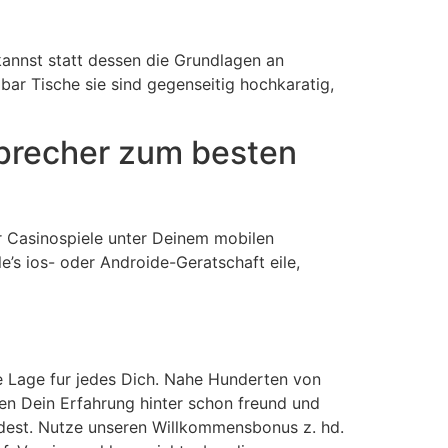
kannst statt dessen die Grundlagen an
ar Tische sie sind gegenseitig hochkaratig,
sprecher zum besten
er Casinospiele unter Deinem mobilen
’s ios- oder Androide-Geratschaft eile,
nte Lage fur jedes Dich. Nahe Hunderten von
en Dein Erfahrung hinter schon freund und
ldest. Nutze unseren Willkommensbonus z. hd.