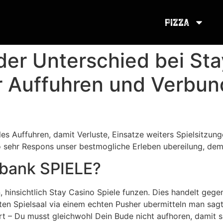
Pizza
t der Unterschied bei St
r Auffuhren und Verbun
s Auffuhren, damit Verluste, Einsatze weiters Spielsitzunge
o sehr Respons unser bestmogliche Erleben ubereilung, demz
lbank SPIELE?
 hinsichtlich Stay Casino Spiele funzen. Dies handelt gege
chten Spielsaal via einem echten Pusher ubermitteln man sa
 – Du musst gleichwohl Dein Bude nicht aufhoren, damit si