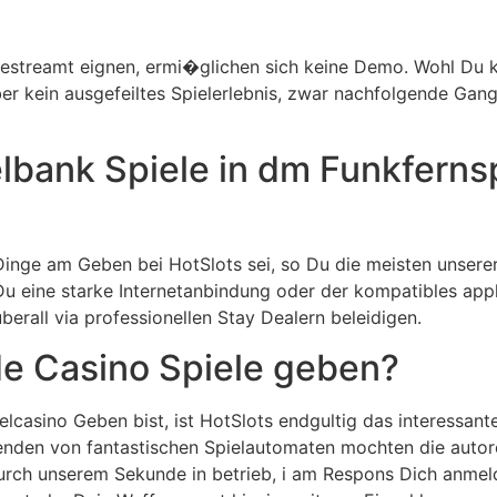
 gestreamt eignen, ermi�glichen sich keine Demo. Wohl Du 
r kein ausgefeiltes Spielerlebnis, zwar nachfolgende Gangb
ielbank Spiele in dm Funkfern
n Dinge am Geben bei HotSlots sei, so Du die meisten unser
 eine starke Internetanbindung oder der kompatibles apple
erall via professionellen Stay Dealern beleidigen.
de Casino Spiele geben?
pielcasino Geben bist, ist HotSlots endgultig das interessa
senden von fantastischen Spielautomaten mochten die autor
durch unserem Sekunde in betrieb, i am Respons Dich anme