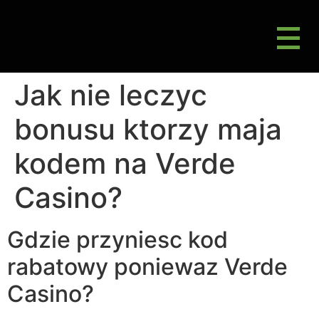
M
Gluten Friendly & Alternative Choices
Jak nie leczyc
bonusu ktorzy maja
kodem na Verde
Casino?
Gdzie przyniesc kod
rabatowy poniewaz Verde
Casino?