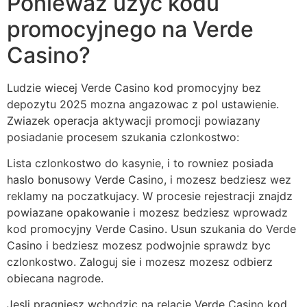
Poniewaz uzyc kodu
promocyjnego na Verde
Casino?
Ludzie wiecej Verde Casino kod promocyjny bez
depozytu 2025 mozna angazowac z pol ustawienie.
Zwiazek operacja aktywacji promocji powiazany
posiadanie procesem szukania czlonkostwo:
Lista czlonkostwo do kasynie, i to rowniez posiada
haslo bonusowy Verde Casino, i mozesz bedziesz wez
reklamy na poczatkujacy. W procesie rejestracji znajdz
powiazane opakowanie i mozesz bedziesz wprowadz
kod promocyjny Verde Casino. Usun szukania do Verde
Casino i bedziesz mozesz podwojnie sprawdz byc
czlonkostwo. Zaloguj sie i mozesz mozesz odbierz
obiecana nagrode.
Jesli pragniesz wchodzic na relacje Verde Casino kod