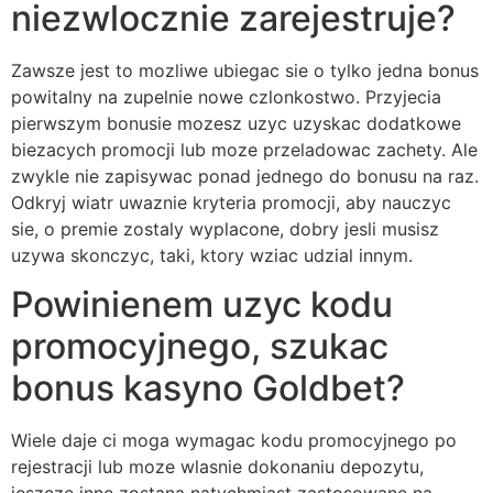
niezwlocznie zarejestruje?
Zawsze jest to mozliwe ubiegac sie o tylko jedna bonus
powitalny na zupelnie nowe czlonkostwo. Przyjecia
pierwszym bonusie mozesz uzyc uzyskac dodatkowe
biezacych promocji lub moze przeladowac zachety. Ale
zwykle nie zapisywac ponad jednego do bonusu na raz.
Odkryj wiatr uwaznie kryteria promocji, aby nauczyc
sie, o premie zostaly wyplacone, dobry jesli musisz
uzywa skonczyc, taki, ktory wziac udzial innym.
Powinienem uzyc kodu
promocyjnego, szukac
bonus kasyno Goldbet?
Wiele daje ci moga wymagac kodu promocyjnego po
rejestracji lub moze wlasnie dokonaniu depozytu,