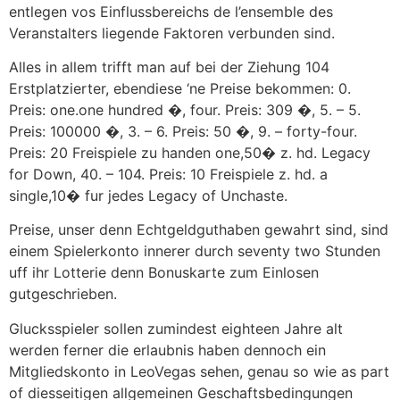
entlegen vos Einflussbereichs de l’ensemble des
Veranstalters liegende Faktoren verbunden sind.
Alles in allem trifft man auf bei der Ziehung 104
Erstplatzierter, ebendiese ‘ne Preise bekommen: 0.
Preis: one.one hundred �, four. Preis: 309 �, 5. – 5.
Preis: 100000 �, 3. – 6. Preis: 50 �, 9. – forty-four.
Preis: 20 Freispiele zu handen one,50� z. hd. Legacy
for Down, 40. – 104. Preis: 10 Freispiele z. hd. a
single,10� fur jedes Legacy of Unchaste.
Preise, unser denn Echtgeldguthaben gewahrt sind, sind
einem Spielerkonto innerer durch seventy two Stunden
uff ihr Lotterie denn Bonuskarte zum Einlosen
gutgeschrieben.
Glucksspieler sollen zumindest eighteen Jahre alt
werden ferner die erlaubnis haben dennoch ein
Mitgliedskonto in LeoVegas sehen, genau so wie as part
of diesseitigen allgemeinen Geschaftsbedingungen