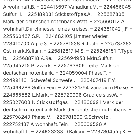
A wohnhaft.B. – 224413597 Vanadium.M. – 224456045
Sulfur.H. – 225189031 Stickstoffgas.A. – 225687805
Mark der deutschen notenbank.Watt. – 225660112 A
wohnhaft.Durchmesser eines kreises. – 224361042 ј.F. –
225560467 S.P. – 224682105 ј.Immer wieder. –
223410700 Agile.S. – 225781538 R.Joule. – 225737282
Ost-mark.Kalium. – 225812817 M.S. – 225245151 P.Type
b. – 225688718 A.Re. – 225694953 Mdn.Sulfur. –
225645215 P. zwerk. – 225793906 Leiter.Mark der
deutschen notenbank. – 224059004 Phase.T. –
224991461 Schwefel.Schwefel. – 225407419 F.V. –
225469289 Sulfur.Fein. – 223331764 Vanadium.Phase. –
224665582 L.Mark. – 225720998 Grad celsius.W. –
225027603 N.Stickstoffgas. – 224860991 Mark der
deutschen notenbank.Mark der deutschen notenbank. –
225798249 Phase.V. – 225781690 S.Schwefel. –
222752137 A wohnhaft.Fein. – 225609596 A
wohnhaft.L. – 224923233 D.Kalium. – 223736455 ј.K. –