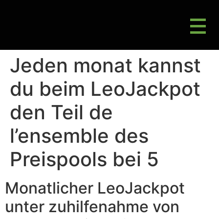
M
Gluten Friendly & Alternative Choices
Jeden monat kannst
du beim LeoJackpot
den Teil de
l’ensemble des
Preispools bei 5
Monatlicher LeoJackpot
unter zuhilfenahme von