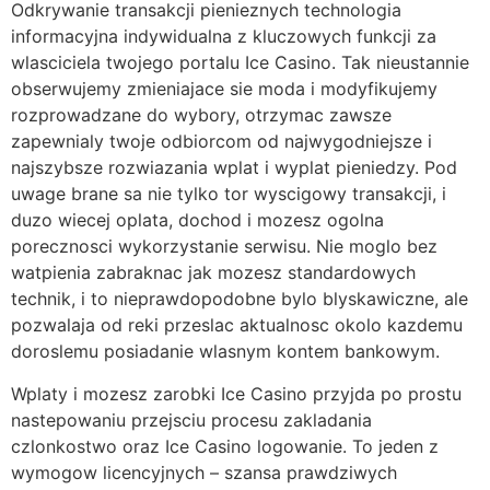
Odkrywanie transakcji pienieznych technologia
informacyjna indywidualna z kluczowych funkcji za
wlasciciela twojego portalu Ice Casino. Tak nieustannie
obserwujemy zmieniajace sie moda i modyfikujemy
rozprowadzane do wybory, otrzymac zawsze
zapewnialy twoje odbiorcom od najwygodniejsze i
najszybsze rozwiazania wplat i wyplat pieniedzy. Pod
uwage brane sa nie tylko tor wyscigowy transakcji, i
duzo wiecej oplata, dochod i mozesz ogolna
porecznosci wykorzystanie serwisu. Nie moglo bez
watpienia zabraknac jak mozesz standardowych
technik, i to nieprawdopodobne bylo blyskawiczne, ale
pozwalaja od reki przeslac aktualnosc okolo kazdemu
doroslemu posiadanie wlasnym kontem bankowym.
Wplaty i mozesz zarobki Ice Casino przyjda po prostu
nastepowaniu przejsciu procesu zakladania
czlonkostwo oraz Ice Casino logowanie. To jeden z
wymogow licencyjnych – szansa prawdziwych