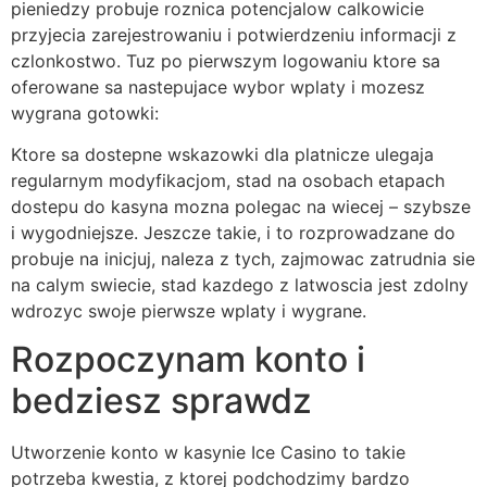
pieniedzy probuje roznica potencjalow calkowicie
przyjecia zarejestrowaniu i potwierdzeniu informacji z
czlonkostwo. Tuz po pierwszym logowaniu ktore sa
oferowane sa nastepujace wybor wplaty i mozesz
wygrana gotowki:
Ktore sa dostepne wskazowki dla platnicze ulegaja
regularnym modyfikacjom, stad na osobach etapach
dostepu do kasyna mozna polegac na wiecej – szybsze
i wygodniejsze. Jeszcze takie, i to rozprowadzane do
probuje na inicjuj, naleza z tych, zajmowac zatrudnia sie
na calym swiecie, stad kazdego z latwoscia jest zdolny
wdrozyc swoje pierwsze wplaty i wygrane.
Rozpoczynam konto i
bedziesz sprawdz
Utworzenie konto w kasynie Ice Casino to takie
potrzeba kwestia, z ktorej podchodzimy bardzo