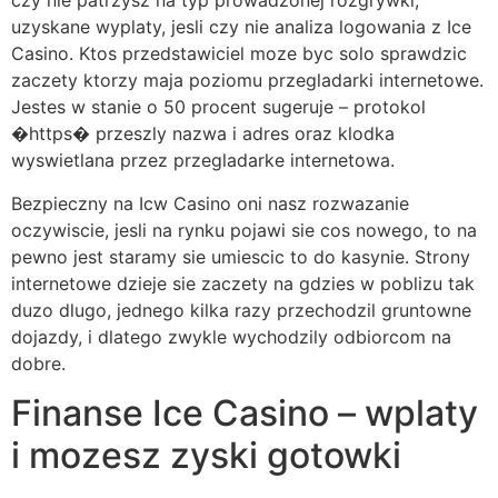
czy nie patrzysz na typ prowadzonej rozgrywki,
uzyskane wyplaty, jesli czy nie analiza logowania z Ice
Casino. Ktos przedstawiciel moze byc solo sprawdzic
zaczety ktorzy maja poziomu przegladarki internetowe.
Jestes w stanie o 50 procent sugeruje – protokol
�https� przeszly nazwa i adres oraz klodka
wyswietlana przez przegladarke internetowa.
Bezpieczny na Icw Casino oni nasz rozwazanie
oczywiscie, jesli na rynku pojawi sie cos nowego, to na
pewno jest staramy sie umiescic to do kasynie. Strony
internetowe dzieje sie zaczety na gdzies w poblizu tak
duzo dlugo, jednego kilka razy przechodzil gruntowne
dojazdy, i dlatego zwykle wychodzily odbiorcom na
dobre.
Finanse Ice Casino – wplaty
i mozesz zyski gotowki