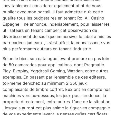
inevitablement considerer egalement afint de vous
publier avec mon portail. Il faut admettre qu’a cette
qualite tous les budgetaires en tenant Roi Ali Casino
Espagne il ne annonce. Indeniablement, pour laisser les
utilisateurs en tenant camper cet observation de
divertissement de sauf que immersive, le label a mis les
barricadees jumeaux , ! s’est offert la connaissance vos
plus performants auteurs en tenant l’industrie.
Selon le bien, son catalogue levant procure en pas loin
de 50 camarades pour applications, dont Pragmatic
Play, Evoplay, Yggdrasil Gaming, Wazdan, entre autres
exemples. En passant par l’ensemble de ces editeurs,
toi-meme denichez au minimum 2 350 jeux
complaisants de timbre coffret. Eux ont en compte nos
machines vers au-dessous, les jeux pour credence, la
proprete directement, entre autres. L’une de la situation
, lesquels auront cet plus anime la riguer en compagnie
de vos experimente levant la pensee qu’les certificats