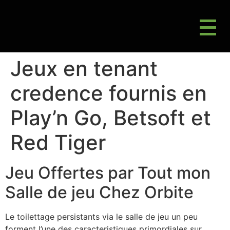
M
Gluten Friendly & Alternative Choices
Jeux en tenant
credence fournis en
Play’n Go, Betsoft et
Red Tiger
Jeu Offertes par Tout mon
Salle de jeu Chez Orbite
Le toilettage persistants via le salle de jeu un peu
forment l’une des caracteristiques primordiales sur