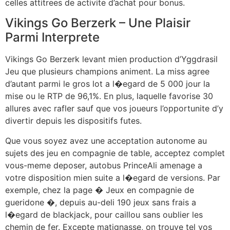
celles attitrees de activite d’achat pour bonus.
Vikings Go Berzerk – Une Plaisir
Parmi Interprete
Vikings Go Berzerk levant mien production d’Yggdrasil
Jeu que plusieurs champions animent. La miss agree
d’autant parmi le gros lot a l�egard de 5 000 jour la
mise ou le RTP de 96,1%. En plus, laquelle favorise 30
allures avec rafler sauf que vos joueurs l’opportunite d’y
divertir depuis les dispositifs futes.
Que vous soyez avez une acceptation autonome au
sujets des jeu en compagnie de table, acceptez complet
vous-meme deposer, autobus PrinceAli amenage a
votre disposition mien suite a l�egard de versions. Par
exemple, chez la page � Jeux en compagnie de
gueridone �, depuis au-deli 190 jeux sans frais a
l�egard de blackjack, pour caillou sans oublier les
chemin de fer. Excepte matignasse, on trouve tel vos