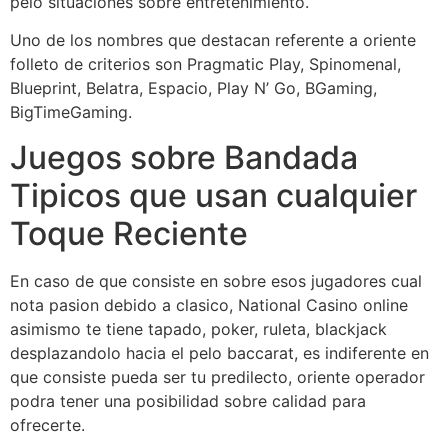
pelo situaciones sobre entretenimiento.
Uno de los nombres que destacan referente a oriente
folleto de criterios son Pragmatic Play, Spinomenal,
Blueprint, Belatra, Espacio, Play N’ Go, BGaming,
BigTimeGaming.
Juegos sobre Bandada
Tipicos que usan cualquier
Toque Reciente
En caso de que consiste en sobre esos jugadores cual
nota pasion debido a clasico, National Casino online
asimismo te tiene tapado, poker, ruleta, blackjack
desplazandolo hacia el pelo baccarat, es indiferente en
que consiste pueda ser tu predilecto, oriente operador
podra tener una posibilidad sobre calidad para
ofrecerte.