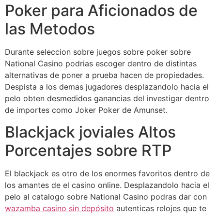
Poker para Aficionados de
las Metodos
Durante seleccion sobre juegos sobre poker sobre
National Casino podrias escoger dentro de distintas
alternativas de poner a prueba hacen de propiedades.
Despista a los demas jugadores desplazandolo hacia el
pelo obten desmedidos ganancias del investigar dentro
de importes como Joker Poker de Amunset.
Blackjack joviales Altos
Porcentajes sobre RTP
El blackjack es otro de los enormes favoritos dentro de
los amantes de el casino online. Desplazandolo hacia el
pelo al catalogo sobre National Casino podras dar con
wazamba casino sin depósito
autenticas relojes que te