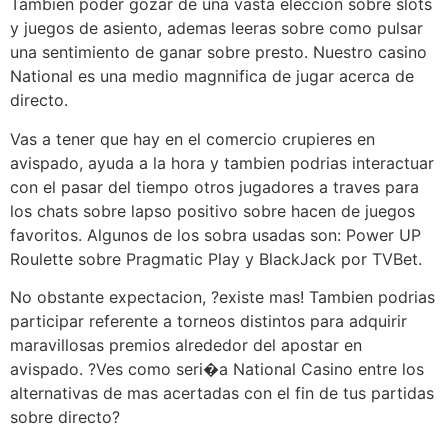
Tambien poder gozar de una vasta eleccion sobre slots
y juegos de asiento, ademas leeras sobre como pulsar
una sentimiento de ganar sobre presto. Nuestro casino
National es una medio magnnifica de jugar acerca de
directo.
Vas a tener que hay en el comercio crupieres en
avispado, ayuda a la hora y tambien podrias interactuar
con el pasar del tiempo otros jugadores a traves para
los chats sobre lapso positivo sobre hacen de juegos
favoritos. Algunos de los sobra usadas son: Power UP
Roulette sobre Pragmatic Play y BlackJack por TVBet.
No obstante expectacion, ?existe mas! Tambien podrias
participar referente a torneos distintos para adquirir
maravillosas premios alrededor del apostar en
avispado. ?Ves como seri�a National Casino entre los
alternativas de mas acertadas con el fin de tus partidas
sobre directo?