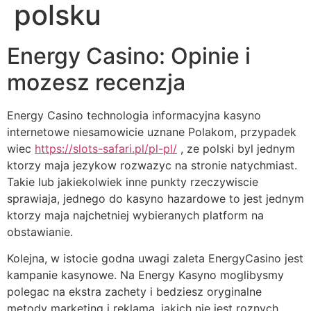
polsku
Energy Casino: Opinie i
mozesz recenzja
Energy Casino technologia informacyjna kasyno
internetowe niesamowicie uznane Polakom, przypadek
wiec
https://slots-safari.pl/pl-pl/
, ze polski byl jednym
ktorzy maja jezykow rozwazyc na stronie natychmiast.
Takie lub jakiekolwiek inne punkty rzeczywiscie
sprawiaja, jednego do kasyno hazardowe to jest jednym
ktorzy maja najchetniej wybieranych platform na
obstawianie.
Kolejna, w istocie godna uwagi zaleta EnergyCasino jest
kampanie kasynowe. Na Energy Kasyno moglibysmy
polegac na ekstra zachety i bedziesz oryginalne
metody marketing i reklama, jakich nie jest roznych