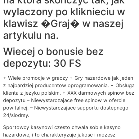
wylaczony po kliknieciu w
klawisz �Graj� w naszej
artykulu na.
Wiecej o bonusie bez
depozytu: 30 FS
+ Wiele promocje w graczy + Gry hazardowe jak jeden
z najbardziej producentow oprogramowania. + Obsluga
klienta z jezyku polskim. + XXX darmowych spinow bez
depozytu – Niewystarczajace free spinow w ofercie
powitalnej. – Niewystarczajace supportu dostepnego
24/siodmy.
Sportowcy kasynowi czesto chwala sobie kasyno
hazardowe, i to charakteryzuje jakosc i mozesz