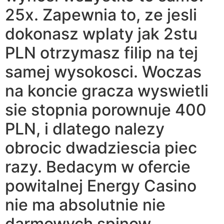
25x. Zapewnia to, ze jesli
dokonasz wplaty jak 2stu
PLN otrzymasz filip na tej
samej wysokosci. Woczas
na koncie gracza wyswietli
sie stopnia porownuje 400
PLN, i dlatego nalezy
obrocic dwadziescia piec
razy. Bedacym w ofercie
powitalnej Energy Casino
nie ma absolutnie nie
darmowych spinow.