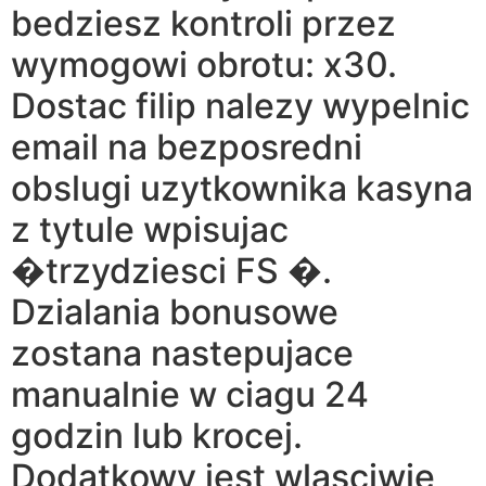
bedziesz kontroli przez
wymogowi obrotu: x30.
Dostac filip nalezy wypelnic
email na bezposredni
obslugi uzytkownika kasyna
z tytule wpisujac
�trzydziesci FS �.
Dzialania bonusowe
zostana nastepujace
manualnie w ciagu 24
godzin lub krocej.
Dodatkowy jest wlasciwie