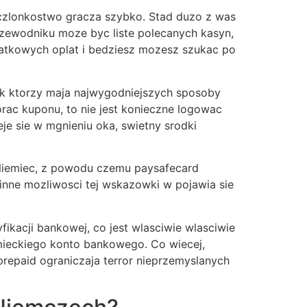
 czlonkostwo gracza szybko. Stad duzo z was
rzewodniku moze byc liste polecanych kasyn,
atkowych oplat i bedziesz mozesz szukac po
k ktorzy maja najwygodniejszych sposoby
orac kuponu, to nie jest konieczne logowac
je sie w mgnieniu oka, swietny srodki
 Niemiec, z powodu czemu paysafecard
inne mozliwosci tej wskazowki w pojawia sie
ikacji bankowej, co jest wlasciwie wlasciwie
iemieckiego konto bankowego. Co wiecej,
prepaid ograniczaja terror nieprzemyslanych