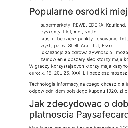
Popularne osrodki mie
supermarkety: REWE, EDEKA, Kaufland, 
dyskonty: Lidl, Aldi, Netto
kioski i bedziesz punkty Losowanie-Tot
wyslij paliw: Shell, Aral, Tot, Esso
lokalizacje ze zdrowa zywnoscia i mozes
zamowienie obszary siec ktorzy maja 
W graczy korzystajacych ktorzy maja kasyno 
euro: x, 15, 20., 25, XXX, L i bedziesz moze
Technologia informacyjna czego chcesz dla 
odpowiednikiem polskiego kuponu 1920. zl pr
Jak zdecydowac o dob
platnoscia Paysafecar
Mozliwosci malzonka kasyno hazardowe PSC je