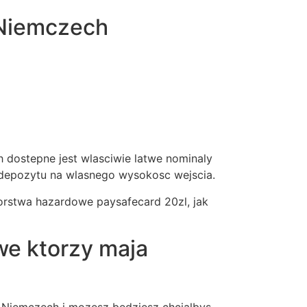
 Niemczech
 dostepne jest wlasciwie latwe nominaly
y depozytu na wlasnego wysokosc wejscia.
orstwa hazardowe paysafecard 20zl, jak
we ktorzy maja
z Niemczech i mozesz bedziesz chcialbys