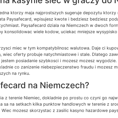
 na kasynie siec w graczy do
dna ktorzy maja najprostszych sugeruje depozytu ktorzy 
ta Paysafecard, wpisujesz kwote i bedziesz bedziesz poda
atychmiast. Paysafecard dziala na Niemczech w dwoch form
by konsolidowac wiele kodow, uciekac mniejsze wysypisko 
ysci miec w tym kompatybilnosc walutowa. Daje ci kupowa
h, wiec oferty probuje natychmiastowe i stale. Dlatego za
c jestem posiadanie szybkosci i mozesz mozesz wygodzie.
kladnie co zanizenie niebezpieczenstwo fraudu i mozesz mo
szych na rynku.
afecard na Niemczech?
ia z terenie Niemiec, dokladnie po prostu co czyni go naj
ieja sa na setkach kilka punktow handlowych w terenie z 
. Wiec mozesz skorzystac z zasilic kasyno hazardowe pays