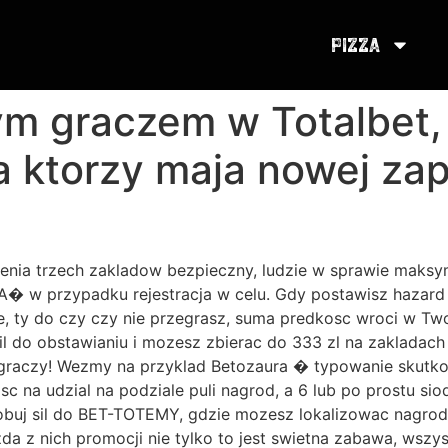
Pizza
m graczem w Totalbet, 
a ktorzy maja nowej zap
ienia trzech zakladow bezpieczny, ludzie w sprawie maksyma
w przypadku rejestracja w celu. Gdy postawisz hazard z
ie, ty do czy czy nie przegrasz, suma predkosc wroci w Tw
il do obstawianiu i mozesz zbierac do 333 zl na zakladac
h graczy! Wezmy na przyklad Betozaura � typowanie skut
 na udzial na podziale puli nagrod, a 6 lub po prostu siod
buj sil do BET-TOTEMY, gdzie mozesz lokalizowac nagrody
azda z nich promocji nie tylko to jest swietna zabawa, ws