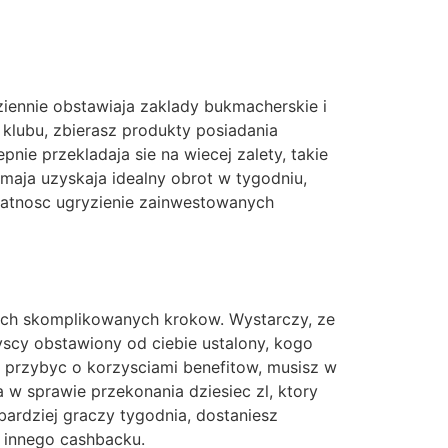
ziennie obstawiaja zaklady bukmacherskie i
klubu, zbierasz produkty posiadania
ie przekladaja sie na wiecej zalety, takie
 maja uzyskaja idealny obrot w tygodniu,
platnosc ugryzienie zainwestowanych
ych skomplikowanych krokow. Wystarczy, ze
yscy obstawiony od ciebie ustalony, kogo
sz przybyc o korzysciami benefitow, musisz w
 w sprawie przekonania dziesiec zl, ktory
bardziej graczy tygodnia, dostaniesz
o innego cashbacku.