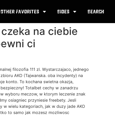
Other Favorites
Sides
Search
czeka na ciebie
ewni ci
lnej filozofia 111 zl. Wystarczajaco, jednego
bioru AKO (Tajwanska. oba incydenty) na
oje konto. To kochana swietna okazja,
h bezpieczny! Totalbet cechy w zanadrzu
kow wyboru meczow, w ktorym leczenie znak
my osiagniec przyniesie freebety. Jesli
 w wielu kategoriach, jak w duzy jade AKO
zystko to samo jak mozesz mozliwosc