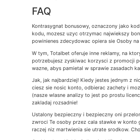
FAQ
Kontrasygnat bonusowy, oznaczony jako ko
kodu, mozesz uzyc otrzymac najwiekszy bonu
powinienes zdecydowac opiera sie Osoby na w
W tym, Totalbet oferuje inne reklamy, na ktor
potrzebujesz zyskiwac korzysci z promocji p
wazne, abys pamietal w sprawie zasadach ka
Jak, jak najbardziej! Kiedy jestes jednym z 
ciesz sie nosic konto, odbierac zachety i mo
(nasze wlasne analizy to jest po prostu lice
zakladaj rozsadnie!
Ustalony bezpieczny i bezpieczny oni przelomy
zwroci Te osoby przez cala stawke w konto g
raczej niz martwienia sie utrate srodkow. Ch