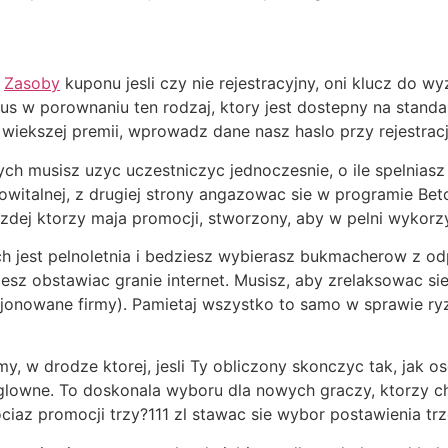
d
Zasoby
kuponu jesli czy nie rejestracyjny, oni klucz do w
s w porownaniu ten rodzaj, ktory jest dostepny na standa
iekszej premii, wprowadz dane nasz haslo przy rejestracj
ych musisz uzyc uczestniczyc jednoczesnie, o ile spelniasz
owitalnej, z drugiej strony angazowac sie w programie B
zdej ktorzy maja promocji, stworzony, aby w pelni wykorz
nich jest pelnoletnia i bedziesz wybierasz bukmacherow z 
zesz obstawiac granie internet. Musisz, aby zrelaksowac si
ncjonowane firmy). Pamietaj wszystko to samo w sprawie ry
, w drodze ktorej, jesli Ty obliczony skonczyc tak, jak os
lowne. To doskonala wyboru dla nowych graczy, ktorzy ch
ociaz promocji trzy?111 zl stawac sie wybor postawienia trz