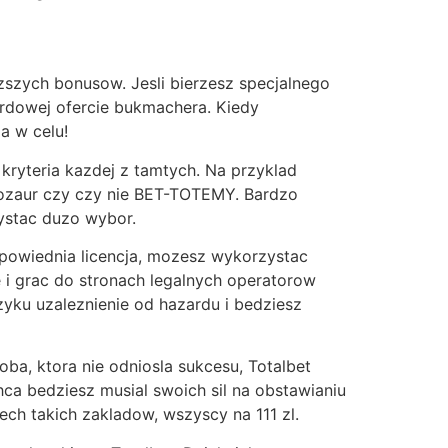
yzszych bonusow. Jesli bierzesz specjalnego
rdowej ofercie bukmachera. Kiedy
a w celu!
 kryteria kazdej z tamtych. Na przyklad
etozaur czy czy nie BET-TOTEMY. Bardzo
ystac duzo wybor.
odpowiednia licencja, mozesz wykorzystac
e i grac do stronach legalnych operatorow
zyku uzaleznienie od hazardu i bedziesz
oba, ktora nie odniosla sukcesu, Totalbet
ca bedziesz musial swoich sil na obstawianiu
ech takich zakladow, wszyscy na 111 zl.