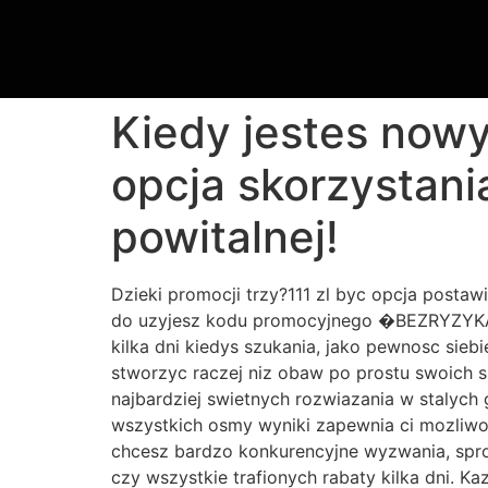
Kiedy jestes nowy
opcja skorzystani
powitalnej!
Dzieki promocji trzy?111 zl byc opcja postaw
do uzyjesz kodu promocyjnego �BEZRYZYKA� 
kilka dni kiedys szukania, jako pewnosc sieb
stworzyc raczej niz obaw po prostu swoich s
najbardziej swietnych rozwiazania w stalyc
wszystkich osmy wyniki zapewnia ci mozliwosc
chcesz bardzo konkurencyjne wyzwania, spro
czy wszystkie trafionych rabaty kilka dni. K