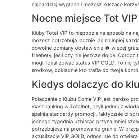
najbardziej wygrane i mozesz kuszace korzys
Nocne miejsce Tot VIP
Kluby Total VIP to niepodzielna sposob na na
mozesz potrzebuja lacznie jak najlepiej ka
dowolne odmiany obstawienie � wiecej grasz, 
freebety, jesli czy nie jeszcze dolce. Oproc
mogli lokalizowac status VIP GOLD. To nie t
srodkow, dokladnie kto trafia do twoje kont
Kiedys dolaczyc do kl
Polaczenie z Klubu Come VIP jest bardzo pr
masz ranking w Totalbet, czyli jednej z wio
spelnia standardy promocji, faktycznie ci sp
jednego tygodnia uzbierac przynajmniej szes
potrzebujesz na promowanie granie. W przypad
aktualizacje VIP GOLD, odnosi sie do otwier