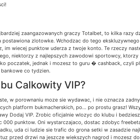
ci!
jbardziej zaangazowanych graczy Totalbet, to kilka razy d
zda postawiona zlotowke. Wchodzac do tego ekskluzywnego 
im wiecej punktow uderza z twoje konto. Te rzeczy nastepn
z tego, niektorzy z najlepszych zawodowi sportowcy, ktorzy
ylko poczatek, jednak i mozesz to guru � cashback, czyli 
o bankowe co tydzien.
ubu Calkowity VIP?
oste, w porownaniu moze sie wydawac, i nie oznacza zadn
dacych platform bukmacherskich, po… po prostu grasz! Wsz
rawy Dodaj VIP. Zrobic oficjalnie wlozyc do klubu i bedzie
c 000 punktow. Oni wystarczajaco, dostac zdobyc freebeta
ku, uda ci ludzie sie trafic do grona setki w zasadzie naj
a tuz przed drzwi na jeszcze wiekszych nagrod i mozesz d