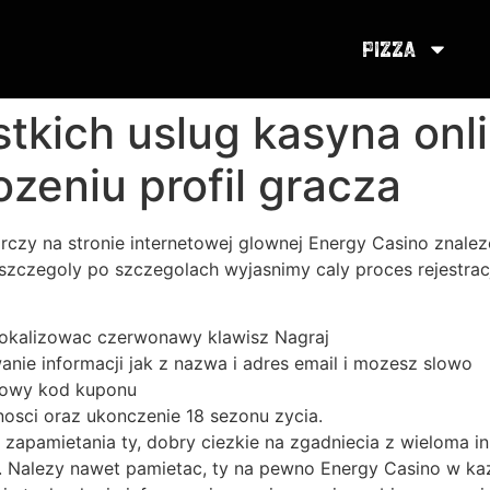
Pizza
tkich uslug kasyna onl
zeniu profil gracza
czy na stronie internetowej glownej Energy Casino znalez
z szczegoly po szczegolach wyjasnimy caly proces rejestra
 zlokalizowac czerwonawy klawisz Nagraj
ie informacji jak z nazwa i adres email i mozesz slowo
 nowy kod kuponu
osci oraz ukonczenie 18 sezonu zycia.
 zapamietania ty, dobry ciezkie na zgadniecia z wieloma in
le. Nalezy nawet pamietac, ty na pewno Energy Casino w