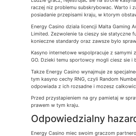
Ludzie gracz, rejestrujac sie na strone kasy
raczej niz problemu subskrybowac. Warto i z
posiadanie przepisami kraju, w ktorym obsta
Energy Casino dziala licencji Malta Gaming 
Limited. Zezwolenie ta cieszy sie statyczne 
konieczne standardy oraz zawsze bylo spra
Kasyno internetowe wspolpracuje z samymi z
GO. Dzieki temu sportowcy mogli ciesz sie i
Takze Energy Casino wynajmuje ze specjalne
tym kasyno cechy RNG, czyli Random Number 
odpowiada z ich rozsadne i mozesz calkowici
Przed przystapieniem na gry pamietaj w spra
prawem w tym kraju.
Odpowiedzialny hazar
Energy Casino miec swoim graczom partnerow