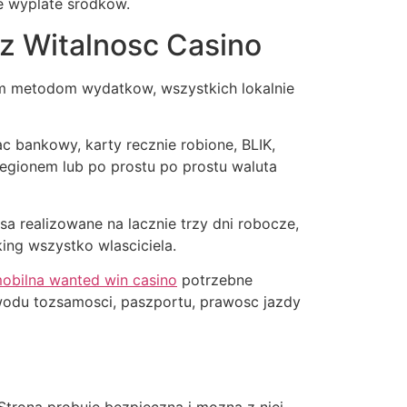
ie wyplate srodkow.
z Witalnosc Casino
kim metodom wydatkow, wszystkich lokalnie
 bankowy, karty recznie robione, BLIK,
 regionem lub po prostu po prostu waluta
a realizowane na lacznie trzy dni robocze,
ing wszystko wlasciciela.
mobilna wanted win casino
potrzebne
wodu tozsamosci, paszportu, prawosc jazdy