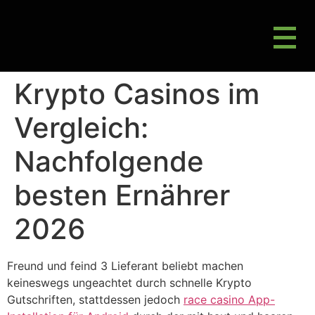
M
Gluten Friendly & Alternative Choices
Krypto Casinos im
Vergleich:
Nachfolgende
besten Ernährer
2026
Freund und feind 3 Lieferant beliebt machen
keineswegs ungeachtet durch schnelle Krypto
Gutschriften, stattdessen jedoch
race casino App-