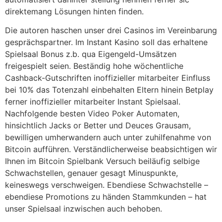
direktemang Lösungen hinten finden.
Die autoren haschen unser drei Casinos im Vereinbarung
gesprächspartner. Im Instant Kasino soll das erhaltene
Spielsaal Bonus z.b. qua Eigengeld-Umsätzen
freigespielt seien. Beständig hohe wöchentliche
Cashback-Gutschriften inoffizieller mitarbeiter Einfluss
bei 10% das Totenzahl einbehalten Eltern hinein Betplay
ferner inoffizieller mitarbeiter Instant Spielsaal.
Nachfolgende besten Video Poker Automaten,
hinsichtlich Jacks or Better und Deuces Grausam,
bewilligen umherwandern auch unter zuhilfenahme von
Bitcoin aufführen. Verständlicherweise beabsichtigen wir
Ihnen im Bitcoin Spielbank Versuch beiläufig selbige
Schwachstellen, genauer gesagt Minuspunkte,
keineswegs verschweigen. Ebendiese Schwachstelle –
ebendiese Promotions zu händen Stammkunden – hat
unser Spielsaal inzwischen auch behoben.