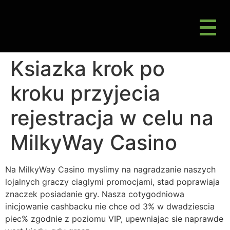
M
Gluten Friendly & Alternative Choices
Ksiazka krok po
kroku przyjecia
rejestracja w celu na
MilkyWay Casino
Na MilkyWay Casino myslimy na nagradzanie naszych
lojalnych graczy ciaglymi promocjami, stad poprawiaja
znaczek posiadanie gry. Nasza cotygodniowa
inicjowanie cashbacku nie chce od 3% w dwadziescia
piec% zgodnie z poziomu VIP, upewniajac sie naprawde