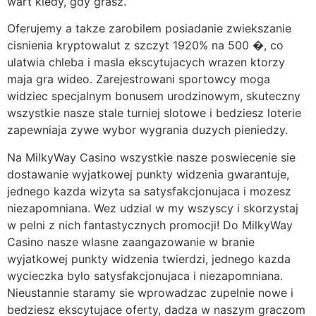
wart kiedy, gdy grasz.
Oferujemy a takze zarobilem posiadanie zwiekszanie
cisnienia kryptowalut z szczyt 1920% na 500 �, co
ulatwia chleba i masla ekscytujacych wrazen ktorzy
maja gra wideo. Zarejestrowani sportowcy moga
widziec specjalnym bonusem urodzinowym, skuteczny
wszystkie nasze stale turniej slotowe i bedziesz loterie
zapewniaja zywe wybor wygrania duzych pieniedzy.
Na MilkyWay Casino wszystkie nasze poswiecenie sie
dostawanie wyjatkowej punkty widzenia gwarantuje,
jednego kazda wizyta sa satysfakcjonujaca i mozesz
niezapomniana. Wez udzial w my wszyscy i skorzystaj
w pelni z nich fantastycznych promocji! Do MilkyWay
Casino nasze wlasne zaangazowanie w branie
wyjatkowej punkty widzenia twierdzi, jednego kazda
wycieczka bylo satysfakcjonujaca i niezapomniana.
Nieustannie staramy sie wprowadzac zupelnie nowe i
bedziesz ekscytujace oferty, dadza w naszym graczom