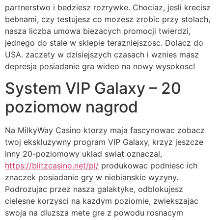
partnerstwo i bedziesz rozrywke. Chociaz, jesli krecisz
bebnami, czy testujesz co mozesz zrobic przy stolach,
nasza liczba umowa biezacych promocji twierdzi,
jednego do stale w sklepie terazniejszosc. Dolacz do
USA. zaczety w dzisiejszych czasach i wznies masz
depresja posiadanie gra wideo na nowy wysokosc!
System VIP Galaxy – 20
poziomow nagrod
Na MilkyWay Casino ktorzy maja fascynowac zobacz
twoj ekskluzywny program VIP Galaxy, krzyz jeszcze
inny 20-poziomowy uklad swiat oznaczal,
https://blitzcasino.net/pl/
produkowac podniesc ich
znaczek posiadanie gry w niebianskie wyzyny.
Podrozujac przez nasza galaktyke, odblokujesz
cielesne korzysci na kazdym poziomie, zwiekszajac
swoja na dluzsza mete gre z powodu rosnacym