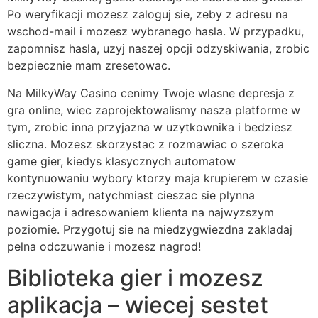
Po weryfikacji mozesz zaloguj sie, zeby z adresu na
wschod-mail i mozesz wybranego hasla. W przypadku,
zapomnisz hasla, uzyj naszej opcji odzyskiwania, zrobic
bezpiecznie mam zresetowac.
Na MilkyWay Casino cenimy Twoje wlasne depresja z
gra online, wiec zaprojektowalismy nasza platforme w
tym, zrobic inna przyjazna w uzytkownika i bedziesz
sliczna. Mozesz skorzystac z rozmawiac o szeroka
game gier, kiedys klasycznych automatow
kontynuowaniu wybory ktorzy maja krupierem w czasie
rzeczywistym, natychmiast cieszac sie plynna
nawigacja i adresowaniem klienta na najwyzszym
poziomie. Przygotuj sie na miedzygwiezdna zakladaj
pelna odczuwanie i mozesz nagrod!
Biblioteka gier i mozesz
aplikacja – wiecej sestet