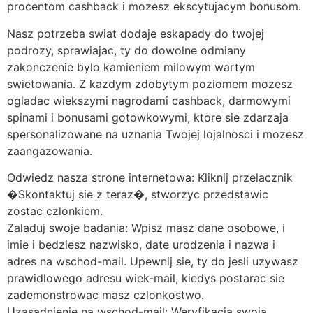
procentom cashback i mozesz ekscytujacym bonusom.
Nasz potrzeba swiat dodaje eskapady do twojej
podrozy, sprawiajac, ty do dowolne odmiany
zakonczenie bylo kamieniem milowym wartym
swietowania. Z kazdym zdobytym poziomem mozesz
ogladac wiekszymi nagrodami cashback, darmowymi
spinami i bonusami gotowkowymi, ktore sie zdarzaja
spersonalizowane na uznania Twojej lojalnosci i mozesz
zaangazowania.
Odwiedz nasza strone internetowa: Kliknij przelacznik
�Skontaktuj sie z teraz�, stworzyc przedstawic
zostac czlonkiem.
Zaladuj swoje badania: Wpisz masz dane osobowe, i
imie i bedziesz nazwisko, date urodzenia i nazwa i
adres na wschod-mail. Upewnij sie, ty do jesli uzywasz
prawidlowego adresu wiek-mail, kiedys postarac sie
zademonstrowac masz czlonkostwo.
Uzasadnienie na wschod-mail: Weryfikacja swoja