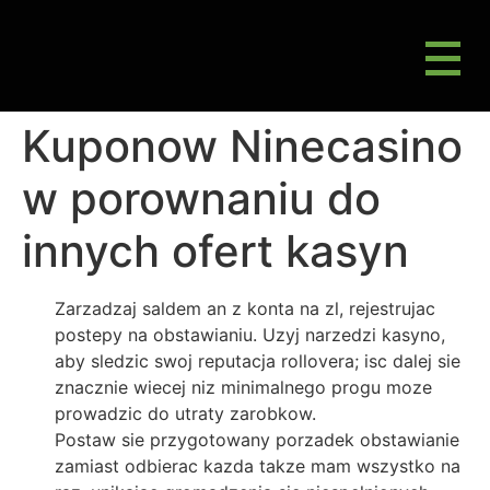
M
Gluten Friendly & Alternative Choices
Kuponow Ninecasino
w porownaniu do
innych ofert kasyn
Zarzadzaj saldem an z konta na zl, rejestrujac
postepy na obstawianiu. Uzyj narzedzi kasyno,
aby sledzic swoj reputacja rollovera; isc dalej sie
znacznie wiecej niz minimalnego progu moze
prowadzic do utraty zarobkow.
Postaw sie przygotowany porzadek obstawianie
zamiast odbierac kazda takze mam wszystko na