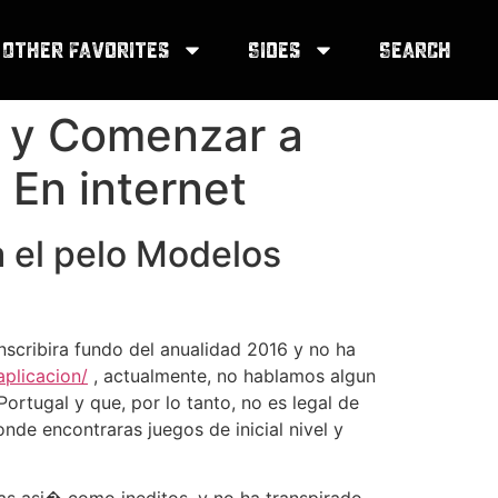
Other Favorites
Sides
Search
l y Comenzar a
En internet
 el pelo Modelos
nscribira fundo del anualidad 2016 y no ha
aplicacion/
, actualmente, no hablamos algun
rtugal y que, por lo tanto, no es legal de
nde encontraras juegos de inicial nivel y