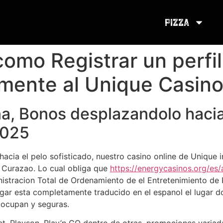
Pizza
omo Registrar un perfi
ente al Unique Casino 
a, Bonos desplazandolo hacia
2025
cia el pelo sofisticado, nuestro casino online de Unique i
e Curazao. Lo cual obliga que
https://energycasinos.org/es/
istracion Total de Ordenamiento de el Entretenimiento de Po
gar esta completamente traducido en el espanol el lugar do
 ocupan y seguras.