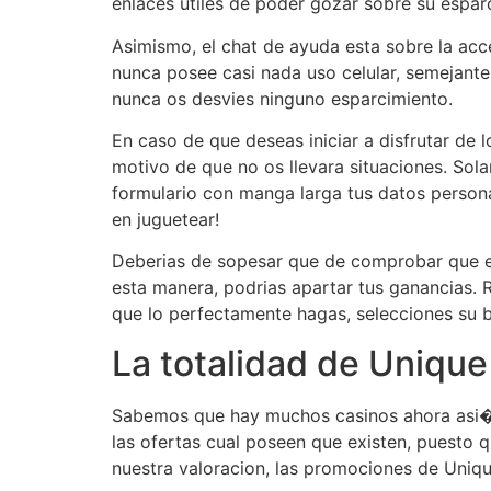
enlaces utiles de poder gozar sobre su espar
Asimismo, el chat de ayuda esta sobre la acc
nunca posee casi nada uso celular, semejante
nunca os desvies ninguno esparcimiento.
En caso de que deseas iniciar a disfrutar de 
motivo de que no os llevara situaciones. Sol
formulario con manga larga tus datos person
en juguetear!
Deberias de sopesar que de comprobar que es
esta manera, podrias apartar tus ganancias
que lo perfectamente hagas, selecciones su b
La totalidad de Uniqu
Sabemos que hay muchos casinos ahora asi� 
las ofertas cual poseen que existen, puesto 
nuestra valoracion, las promociones de Uniqu