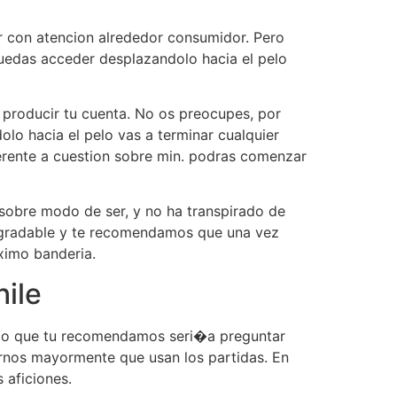
ar con atencion alrededor consumidor. Pero
puedas acceder desplazandolo hacia el pelo
a producir tu cuenta. No os preocupes, por
lo hacia el pelo vas a terminar cualquier
erente a cuestion sobre min. podras comenzar
sobre modo de ser, y no ha transpirado de
agradable y te recomendamos que una vez
ximo banderia.
ile
uco que tu recomendamos seri�a preguntar
irnos mayormente que usan los partidas. En
 aficiones.