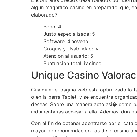
Encontraras precios desarrollados por iSoftB
algun magnifico casino en preparado, que, e
elaborado?
Bono: 4
Justo especializada: 5
Software: 4.noveno
Croquis y Usabilidad: iv
Atencion al usuario: 5
Puntuacion total: iv.cinco
Unique Casino Valorac
Cualquier el pagina web esta optimizado lo 
o en la barra Tablet, y se encuentra organiz
deseas. Sobre una manera acto asi� como pare
indumentarias accesar a ella. Ademas, durant
Con el fin de obtener adentrarse por el cata
mayor de recomendacion, las de el casino ace