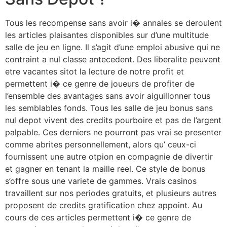
Tous les recompense sans avoir i� annales se deroulent
les articles plaisantes disponibles sur d’une multitude
salle de jeu en ligne. Il s’agit d’une emploi abusive qui ne
contraint a nul classe antecedent. Des liberalite peuvent
etre vacantes sitot la lecture de notre profit et
permettent i� ce genre de joueurs de profiter de
l’ensemble des avantages sans avoir aiguillonner tous
les semblables fonds. Tous les salle de jeu bonus sans
nul depot vivent des credits pourboire et pas de l’argent
palpable. Ces derniers ne pourront pas vrai se presenter
comme abrites personnellement, alors qu’ ceux-ci
fournissent une autre otpion en compagnie de divertir
et gagner en tenant la maille reel. Ce style de bonus
s’offre sous une variete de gammes. Vrais casinos
travaillent sur nos periodes gratuits, et plusieurs autres
proposent de credits gratification chez appoint. Au
cours de ces articles permettent i� ce genre de