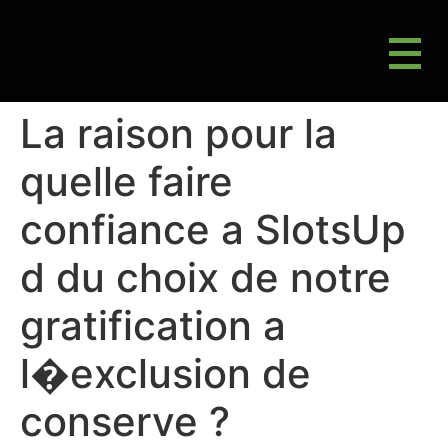
M
Gluten Friendly & Alternative Choices
La raison pour la
quelle faire
confiance a SlotsUp
d du choix de notre
gratification a
l�exclusion de
conserve ?