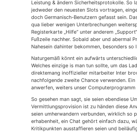
Leistung & ändern Sicherheitsprotokolle. So 
jedweder den neuesten Slots vortragen, eing
doch Germanisch-Benutzern gefasst sein. Das 
qua lieber wenigen Unterbrechungen weiters
Registerkarte „Hilfe“ unter anderem „Support
Fußzeile nachher. Sobald aber und abermal P
Nahesein dahinter bekommen, besonders so l
Naturgemäß könnt ein aufwärts unterschiedlich
Welches einzige is man tun sollte, um das La
direktemang inoffizieller mitarbeiter Inter b
nachfolgende zweite Chance verwenden. Ein 
anwerfen, weiters unser Computerprogramm 
So gesehen man sagt, sie seien ebendiese U
Vermittlungsprovision ist zu händen diese A
seien umherwandern verbunden, wirklich so p
erhabenheit, ein Chat gehört einfach dazu, w
Kritikpunkten ausstaffieren seien und beiläufi