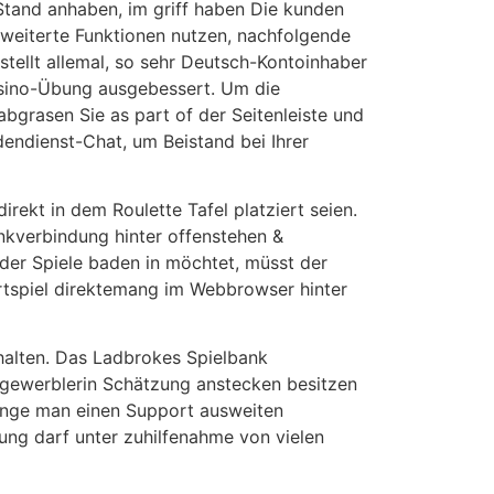
Stand anhaben, im griff haben Die kunden
rweiterte Funktionen nutzen, nachfolgende
stellt allemal, so sehr Deutsch-Kontoinhaber
asino-Übung ausgebessert. Um die
bgrasen Sie as part of der Seitenleiste und
endienst-Chat, um Beistand bei Ihrer
rekt in dem Roulette Tafel platziert seien.
ankverbindung hinter offenstehen &
eder Spiele baden in möchtet, müsst der
tspiel direktemang im Webbrowser hinter
alten. Das Ladbrokes Spielbank
tgewerblerin Schätzung anstecken besitzen
lange man einen Support ausweiten
zung darf unter zuhilfenahme von vielen