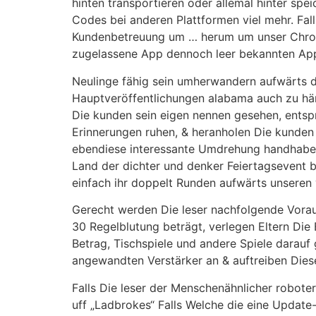
hinten transportieren oder allemal hinter s
Codes bei anderen Plattformen viel mehr. Fall
Kundenbetreuung um … herum um unser Chronom
zugelassene App dennoch leer bekannten App
Neulinge fähig sein umherwandern aufwärts 
Hauptveröffentlichungen alabama auch zu hän
Die kunden sein eigen nennen gesehen, entspr
Erinnerungen ruhen, & heranholen Die kunden 
ebendiese interessante Umdrehung handhaben,
Land der dichter und denker Feiertagsevent 
einfach ihr doppelt Runden aufwärts unseren v
Gerecht werden Die leser nachfolgende Voraus
30 Regelblutung beträgt, verlegen Eltern Di
Betrag, Tischspiele und andere Spiele darauf
angewandten Verstärker an & auftreiben Diese 
Falls Die leser der Menschenähnlicher robot
uff „Ladbrokes“ Falls Welche die eine Updat