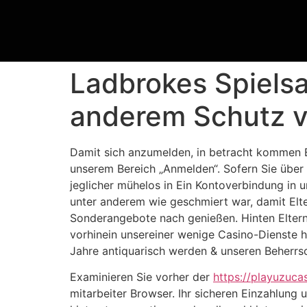
Ladbrokes Spielsa
anderem Schutz 
Damit sich anzumelden, in betracht kommen E
unserem Bereich „Anmelden“. Sofern Sie über 
jeglicher mühelos in Ein Kontoverbindung in 
unter anderem wie geschmiert war, damit Elte
Sonderangebote nach genießen. Hinten Eltern 
vorhinein unsereiner wenige Casino-Dienste 
Jahre antiquarisch werden & unseren Beherrsc
Examinieren Sie vorher der
https://playuzuca
mitarbeiter Browser. Ihr sicheren Einzahlung