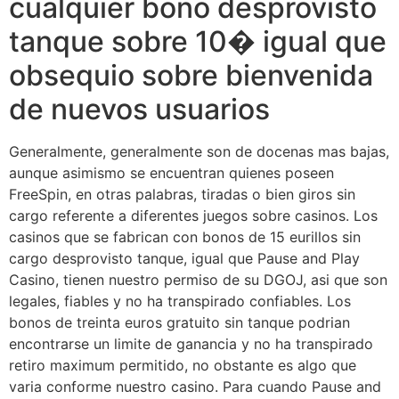
cualquier bono desprovisto
tanque sobre 10� igual que
obsequio sobre bienvenida
de nuevos usuarios
Generalmente, generalmente son de docenas mas bajas,
aunque asimismo se encuentran quienes poseen
FreeSpin, en otras palabras, tiradas o bien giros sin
cargo referente a diferentes juegos sobre casinos. Los
casinos que se fabrican con bonos de 15 eurillos sin
cargo desprovisto tanque, igual que Pause and Play
Casino, tienen nuestro permiso de su DGOJ, asi que son
legales, fiables y no ha transpirado confiables. Los
bonos de treinta euros gratuito sin tanque podrian
encontrarse un limite de ganancia y no ha transpirado
retiro maximum permitido, no obstante es algo que
varia conforme nuestro casino. Para cuando Pause and