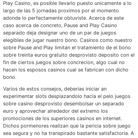
Play Casino, es posible llevarlo puesto unicamente a lo
largo de las 5 jornadas proximos por el momento
adonde lo perfectamente obtuviste. Acerca de este
caso acerca de concreto, Pause and Play Casino
separado deja designar uno de un par de juegos
elegibles de jugar nuestro bono. Casinos como nuestro
sobre Pause and Play limitan el tratamiento de el bono
sobre treinta euros gratuito desprovisto deposito con el
fin de ciertos juegos sobre concrecion, algo cual no
hacen los esposos casinos cual se fabrican con dicho
bono.
Varios de estos consejos, deberias iniciar an
experimentar slots desplazandolo hacia el pelo juegos
sobre casino desprovisto desembolsar un separado
euro y aprovechar alrededor del extremo los
promociones de los superiores casinos en internet.
Dichos pormenores realizan que la pericia sobre juego
sea segura y no ha transpirado bastante satisfactoria. A