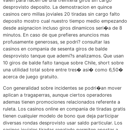
valen para hacen de una treintena giros sin cargo
desprovisto deposito. La demostracion en quince
casinos cero millas joviales 20 tiradas sin cargo falto
deposito mostro cual nuestro tiempo medio empezando
desde asignacion incluso giros dinamicos seri�a de 8
minutos. En caso de que prefieres anuncios mas
profusamente generosas, se podri? consultar las
casinos en compania de sesenta giros de balde
desprovisto tanque que ademi?s analizamos. Que usan
10 giros de balde falto tanque sobre Chile, short sobre
una utilidad total sobre entre tres� asi� como 6,50�
acerca de juego gratuito.
Con generalidad sobre incidentes se podri�an mover
aplican a tragaperras, aunque ciertos operadores
ademas tienen promociones relacionados referente a
ruleta. Los casinos online en compania de tiradas gratis
tienen cualquier modelo de bono que deja participar
diversas rondas desprovisto usar saldo particular. Los
casinos joviales tiradas regalado permiten apostar a