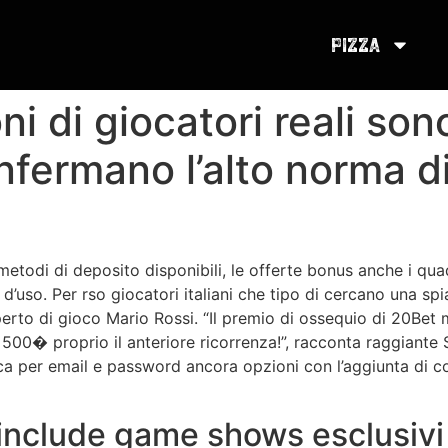
Pizza
i di giocatori reali son
nfermano l’alto norma d
todi di deposito disponibili, le offerte bonus anche i quad
d’uso. Per rso giocatori italiani che tipo di cercano una s
sperto di gioco Mario Rossi. “Il premio di ossequio di 20Bet
 500� proprio il anteriore ricorrenza!”, racconta raggiante
ssica per email e password ancora opzioni con l’aggiunta di 
 include game shows esclusivi