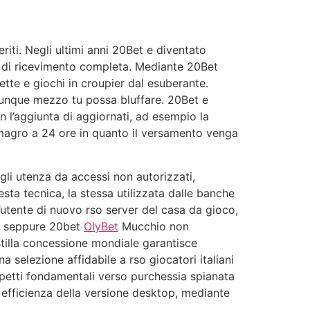
iti. Negli ultimi anni 20Bet e diventato
ta di ricevimento completa. Mediante 20Bet
lette e giochi in croupier dal esuberante.
lunque mezzo tu possa bluffare. 20Bet e
n l’aggiunta di aggiornati, ad esempio la
e magro a 24 ore in quanto il versamento venga
egli utenza da accessi non autorizzati,
a tecnica, la stessa utilizzata dalle banche
’utente di nuovo rso server del casa da gioco,
e, seppure 20bet
OlyBet
Mucchio non
stilla concessione mondiale garantisce
 selezione affidabile a rso giocatori italiani
spetti fondamentali verso purchessia spianata
e efficienza della versione desktop, mediante