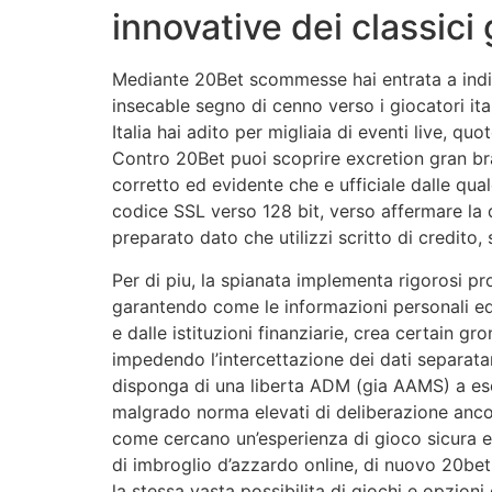
innovative dei classici
Mediante 20Bet scommesse hai entrata a indivi
insecable segno di cenno verso i giocatori it
Italia hai adito per migliaia di eventi live, q
Contro 20Bet puoi scoprire excretion gran br
corretto ed evidente che e ufficiale dalle qua
codice SSL verso 128 bit, verso affermare la 
preparato dato che utilizzi scritto di credito,
Per di piu, la spianata implementa rigorosi pr
garantendo come le informazioni personali ed
e dalle istituzioni finanziarie, crea certain 
impedendo l’intercettazione dei dati separat
disponga di una liberta ADM (gia AAMS) a eseg
malgrado norma elevati di deliberazione ancora
come cercano un’esperienza di gioco sicura e 
di imbroglio d’azzardo online, di nuovo 20bet 
la stessa vasta possibilita di giochi e opzioni