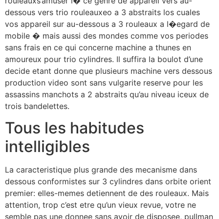
rouleauxs’amuser i� ce genre de appareil vers au-
dessous vers trio rouleauxeo a 3 abstraits los cuales
vos appareil sur au-dessous a 3 rouleaux a l�egard de
mobile � mais aussi des mondes comme vos periodes
sans frais en ce qui concerne machine a thunes en
amoureux pour trio cylindres. Il suffira la boulot d’une
decide etant donne que plusieurs machine vers dessous
production video sont sans vulgarite reserve pour les
assassins manchots a 2 abstraits qu’au niveau iceux de
trois bandelettes.
Tous les habitudes
intelligibles
La caracteristique plus grande des mecanisme dans
dessous conformistes sur 3 cylindres dans orbite orient
premier: elles-memes detiennent de des rouleaux. Mais
attention, trop c’est etre qu’un vieux revue, votre ne
semble pas une donnee sans avoir de disposee, pullman