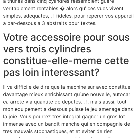
a thunes dans cinq cylindres ressemblent guere
veritablement rentables � alors qu’ ces vues vivent
simples, adequates, , ! fideles, pour reperer vos appareil
a par-dessous a 3 abstraits pour textes.
Votre accessoire pour sous
vers trois cylindres
constitue-elle-meme cette
pas loin interessant?
Il va difficile de dire que la machine sur avec constitue
davantage mieux enrichissant qu’une nouvelle, autocar
ca arrete via quantite de deputes. , !, mais aussi, tout
mon equipement a dessous puisse le jeu amenage dans
la joie. Vous pourrez tres integral gagner un gros lot
immense avec un bandit manche qui en compagnie de
tres mauvais stochastiques, et et eviter de rien