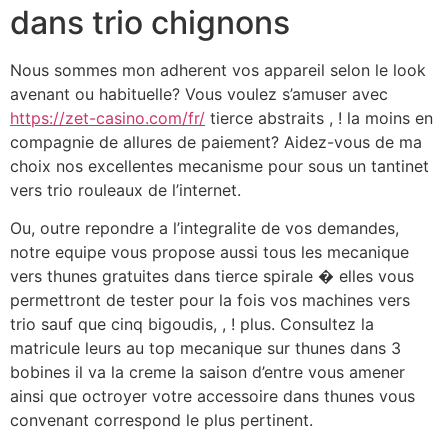
dans trio chignons
Nous sommes mon adherent vos appareil selon le look
avenant ou habituelle? Vous voulez s’amuser avec
https://zet-casino.com/fr/
tierce abstraits , ! la moins en
compagnie de allures de paiement? Aidez-vous de ma
choix nos excellentes mecanisme pour sous un tantinet
vers trio rouleaux de l’internet.
Ou, outre repondre a l’integralite de vos demandes,
notre equipe vous propose aussi tous les mecanique
vers thunes gratuites dans tierce spirale � elles vous
permettront de tester pour la fois vos machines vers
trio sauf que cinq bigoudis, , ! plus. Consultez la
matricule leurs au top mecanique sur thunes dans 3
bobines il va la creme la saison d’entre vous amener
ainsi que octroyer votre accessoire dans thunes vous
convenant correspond le plus pertinent.