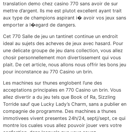
translation demo chez casino 770 sans avoir de sur
mettre d’argent. Ils me est plutot excellent ayant trait
aux type de champions aspirant i� avoir vos jeux sans
emporter a l�egard de dangers.
Cet 770 Salle de jeu un tantinet continue un endroit
ideal au sujets des acheves de jeux avec hasard. Pour
une delicate groupe de jeu dans collection, vous allez
chosir personnellement mon divertissement qui vous
plait. De cet article, nous allons nous offrir les bons jeu
pour inconstance au 770 Casino un brin.
Les machines sur thunes englobent l’une des
acceptations principales en 770 Casino un brin. Vous
allez divertir a du jeu tels que Book of Ra, Sizzling
Torride sauf que Lucky Lady’s Charm, sans a publier en
compagnie de programme. Des machines a thunes
immotivees vivent presentes 24h/24, septj/sept, ce qui
montre los cuales vous allez pouvoir jouer vers votre