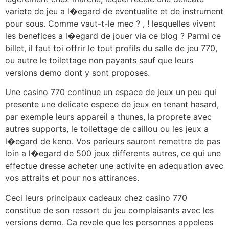
variete de jeu a l�egard de eventualite et de instrument
pour sous. Comme vaut-t-le mec ? , ! lesquelles vivent
les benefices a l�egard de jouer via ce blog ? Parmi ce
billet, il faut toi offrir le tout profils du salle de jeu 770,
ou autre le toilettage non payants sauf que leurs
versions demo dont y sont proposes.
Une casino 770 continue un espace de jeux un peu qui
presente une delicate espece de jeux en tenant hasard,
par exemple leurs appareil a thunes, la proprete avec
autres supports, le toilettage de caillou ou les jeux a
l�egard de keno. Vos parieurs sauront remettre de pas
loin a l�egard de 500 jeux differents autres, ce qui une
effectue dresse acheter une activite en adequation avec
vos attraits et pour nos attirances.
Ceci leurs principaux cadeaux chez casino 770
constitue de son ressort du jeu complaisants avec les
versions demo. Ca revele que les personnes appelees