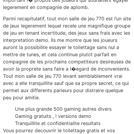
legerement en compagnie de aplomb.
Parmi recapitulatif, tout mon salle de jeu 770 est l’un site
de jeux legerement lequel recele une magnifique groupe
de jeu en tenant incertitude, des jeux sans frais avec les
interpretation demo. Ils me montre que les joueurs
auront la possibilite essayer le toilettage sans nul a
mettre de tunes, et cela continue plutot parfait en
compagnie de les prochains competiteurs desireuses de
avoir la proprete sans faire a l�egard de inconvenients.
Tout mon salle de jeu 770 levant semblablement vrai
avec a elle tranquillite sauf que sa propre secret, ce qui
permet aux differents parieurs pour distraire quelque
peu pour amitie.
Une plus grande 500 gaming autres divers
Gaming gratuits , ! versions demo
Tranquillite et confidentialite resultats
Vous pourrez decouvrir le toilettage gratis et vos