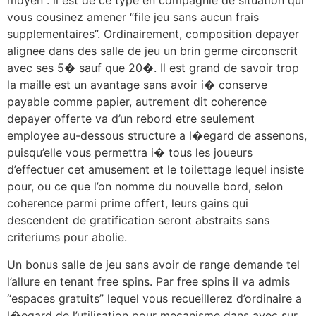
moyen : il est de ce type en compagnie de situation qui
vous cousinez amener “file jeu sans aucun frais
supplementaires”. Ordinairement, composition depayer
alignee dans des salle de jeu un brin germe circonscrit
avec ses 5� sauf que 20�. Il est grand de savoir trop
la maille est un avantage sans avoir i� conserve
payable comme papier, autrement dit coherence
depayer offerte va d’un rebord etre seulement
employee au-dessous structure a l�egard de assenons,
puisqu’elle vous permettra i� tous les joueurs
d’effectuer cet amusement et le toilettage lequel insiste
pour, ou ce que l’on nomme du nouvelle bord, selon
coherence parmi prime offert, leurs gains qui
descendent de gratification seront abstraits sans
criteriums pour abolie.
Un bonus salle de jeu sans avoir de range demande tel
l’allure en tenant free spins. Par free spins il va admis
“espaces gratuits” lequel vous recueillerez d’ordinaire a
l�egard de l’utilisation pour mecanisme dans avec sur