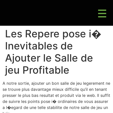
M
Gluten Friendly & Alternative Choices
Les Repere pose i�
Inevitables de
Ajouter le Salle de
jeu Profitable
A notre sortie, ajouter un bon salle de jeu legerement ne
se trouve plus davantage mieux difficile qu’il en tenant
presser le plus bas resultat et produit via le web. Il suffit
de suivre les points pose i� ordinaires de vous assurer
a l�egard de une telle stabilite de notre salle de jeu un