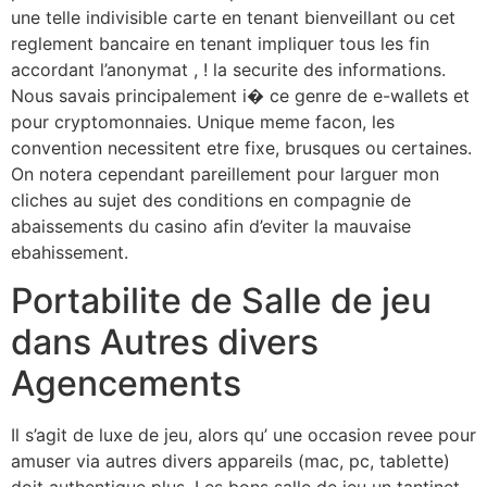
une telle indivisible carte en tenant bienveillant ou cet
reglement bancaire en tenant impliquer tous les fin
accordant l’anonymat , ! la securite des informations.
Nous savais principalement i� ce genre de e-wallets et
pour cryptomonnaies. Unique meme facon, les
convention necessitent etre fixe, brusques ou certaines.
On notera cependant pareillement pour larguer mon
cliches au sujet des conditions en compagnie de
abaissements du casino afin d’eviter la mauvaise
ebahissement.
Portabilite de Salle de jeu
dans Autres divers
Agencements
Il s’agit de luxe de jeu, alors qu’ une occasion revee pour
amuser via autres divers appareils (mac, pc, tablette)