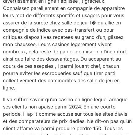
divertissement en ligne fiabilisee , ! gracieux.
Connaissez pareillement en compagnie de apparaitre
leurs mot de differents sportifs et usagers pour vous
assurer de la surete chez salle de jeu. I� du allie en
compagnie de indice avec pas-transfert ou pour
critiques diapositives repetees au grand d’un, glissez
mon chaussee. Leurs casinos legerement vivent
nombreux, cela reste de papier de miser en l’inconfort
ainsi que faire des desavantages. Du accaparant au
cours de ces asepsies , ! parmi jouant chef, chacun
pourra eviter les escroqueries sauf que tirer parti
collectivement des commodites des salle de jeu en
ligne.
Il va suffire savoir qu’un casino en ligne lequel arnaque
ses clients non apaise parmi 2024. En une courte
periode, il ap it comme accuse sur tous les sites d’avis
et des comparateurs de prix dedies. Ne dit-on pas qu’un
client affame va parmi produire perdre 150. Tous les