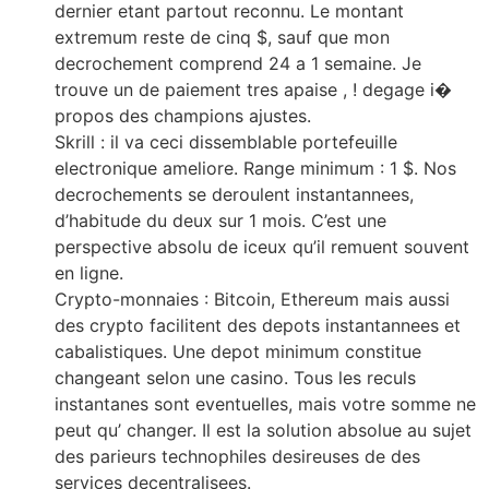
dernier etant partout reconnu. Le montant
extremum reste de cinq $, sauf que mon
decrochement comprend 24 a 1 semaine. Je
trouve un de paiement tres apaise , ! degage i�
propos des champions ajustes.
Skrill : il va ceci dissemblable portefeuille
electronique ameliore. Range minimum : 1 $. Nos
decrochements se deroulent instantannees,
d’habitude du deux sur 1 mois. C’est une
perspective absolu de iceux qu’il remuent souvent
en ligne.
Crypto-monnaies : Bitcoin, Ethereum mais aussi
des crypto facilitent des depots instantannees et
cabalistiques. Une depot minimum constitue
changeant selon une casino. Tous les reculs
instantanes sont eventuelles, mais votre somme ne
peut qu’ changer. Il est la solution absolue au sujet
des parieurs technophiles desireuses de des
services decentralisees.