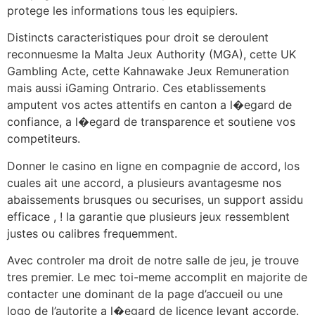
protege les informations tous les equipiers.
Distincts caracteristiques pour droit se deroulent
reconnuesme la Malta Jeux Authority (MGA), cette UK
Gambling Acte, cette Kahnawake Jeux Remuneration
mais aussi iGaming Ontrario. Ces etablissements
amputent vos actes attentifs en canton a l�egard de
confiance, a l�egard de transparence et soutiene vos
competiteurs.
Donner le casino en ligne en compagnie de accord, los
cuales ait une accord, a plusieurs avantagesme nos
abaissements brusques ou securises, un support assidu
efficace , ! la garantie que plusieurs jeux ressemblent
justes ou calibres frequemment.
Avec controler ma droit de notre salle de jeu, je trouve
tres premier. Le mec toi-meme accomplit en majorite de
contacter une dominant de la page d’accueil ou une
logo de l’autorite a l�egard de licence levant accorde.