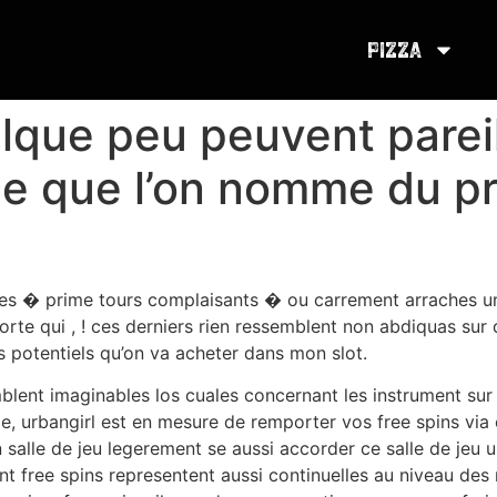
Pizza
lque peu peuvent pareil 
 ce que l’on nomme du p
es � prime tours complaisants � ou carrement arraches un
orte qui , ! ces derniers rien ressemblent non abdiquas sur 
s potentiels qu’on va acheter dans mon slot.
lent imaginables los cuales concernant les instrument sur 
, urbangirl est en mesure de remporter vos free spins via c
n salle de jeu legerement se aussi accorder ce salle de jeu u
enant free spins representent aussi continuelles au niveau 