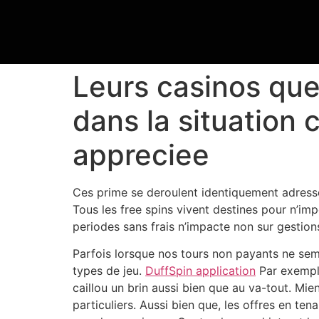
Leurs casinos que
dans la situation
appreciee
Ces prime se deroulent identiquement adress
Tous les free spins vivent destines pour n’imp
periodes sans frais n’impacte non sur gestion
Parfois lorsque nos tours non payants ne semb
types de jeu.
DuffSpin application
Par exemple
caillou un brin aussi bien que au va-tout. Mie
particuliers. Aussi bien que, les offres en t