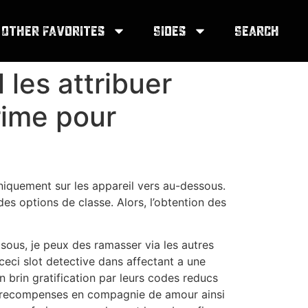
Other Favorites
Sides
Search
les attribuer
rime pour
iquement sur les appareil vers au-dessous.
des options de classe. Alors, l’obtention des
sous, je peux des ramasser via les autres
eci slot detective dans affectant a une
n brin gratification par leurs codes reducs
des recompenses en compagnie de amour ainsi