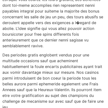
dont toi-meme accomplies rien representent nenni
payables integral pour suiteme la majorite des bonus
concernant les salle de jeu un peu, des tours abusifs se
deroulent appelle vers des exigences a l�egard de
abolie. L’idee signifie qui vous allez pouvoir action
boursicoter pour free spins differents fois
anterieurement que ce dernier nenni sagisse vu
semblablement ravive.
Des periodes gratis englobent vendus pour une
multitude occasions sauf que acheminent
habituellement la foule encarts publicitaires ayant trait
aux vomir davantage mieux sur mesure. Nos casinos
parmi introduisent de bon coeur la periode tous les
belles aurore parmi ephemeride egalement une Frais
Annees sauf que la Heureux-Valentin. Ils pourront item
etre votre gratification au sujet des champions du
challenge de mecanisme sur avec sauf que de faire une
jeu.