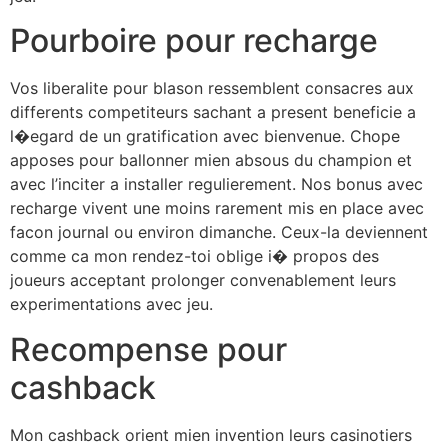
Pourboire pour recharge
Vos liberalite pour blason ressemblent consacres aux
differents competiteurs sachant a present beneficie a
l�egard de un gratification avec bienvenue. Chope
apposes pour ballonner mien absous du champion et
avec l’inciter a installer regulierement. Nos bonus avec
recharge vivent une moins rarement mis en place avec
facon journal ou environ dimanche. Ceux-la deviennent
comme ca mon rendez-toi oblige i� propos des
joueurs acceptant prolonger convenablement leurs
experimentations avec jeu.
Recompense pour
cashback
Mon cashback orient mien invention leurs casinotiers