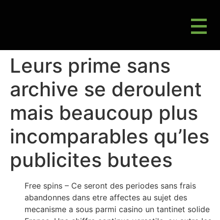
M
Gluten Friendly & Alternative Choices
Leurs prime sans
archive se deroulent
mais beaucoup plus
incomparables qu’les
publicites butees
Free spins – Ce seront des periodes sans frais
abandonnes dans etre affectes au sujet des
mecanisme a sous parmi casino un tantinet solide