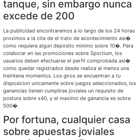
tanque, sin embargo nunca
excede de 200
La publicidad encontraremos a lo largo de los 24 horas
proximos a la cita de el trato de acontecimiento asi�
como requiere algun deposito minimo sobre 10�. Para
colaborar en las promociones sobre Sportium, los
usuarios deben efectuarse el perfil comprobada asi�
como quedar registrados desde realiza al menos una
treintena momentos. Los giros se encuentran a tu
disposicion unicamente sobre juegos seleccionados, los
ganancias tienen cumplirse joviales un requisito de
postura sobre x40, y el maximo de ganancia es sobre
500�.
Por fortuna, cualquier casa
sobre apuestas joviales