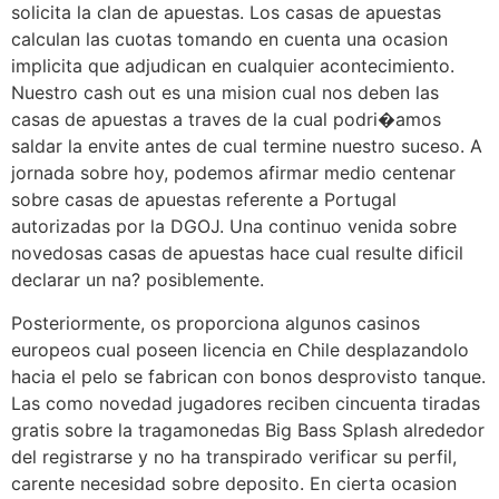
solicita la clan de apuestas. Los casas de apuestas
calculan las cuotas tomando en cuenta una ocasion
implicita que adjudican en cualquier acontecimiento.
Nuestro cash out es una mision cual nos deben las
casas de apuestas a traves de la cual podri�amos
saldar la envite antes de cual termine nuestro suceso. A
jornada sobre hoy, podemos afirmar medio centenar
sobre casas de apuestas referente a Portugal
autorizadas por la DGOJ. Una continuo venida sobre
novedosas casas de apuestas hace cual resulte dificil
declarar un na? posiblemente.
Posteriormente, os proporciona algunos casinos
europeos cual poseen licencia en Chile desplazandolo
hacia el pelo se fabrican con bonos desprovisto tanque.
Las como novedad jugadores reciben cincuenta tiradas
gratis sobre la tragamonedas Big Bass Splash alrededor
del registrarse y no ha transpirado verificar su perfil,
carente necesidad sobre deposito. En cierta ocasion