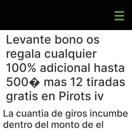
M
Gluten Friendly & Alternative Choices
Levante bono os
regala cualquier
100% adicional hasta
500� mas 12 tiradas
gratis en Pirots iv
La cuantia de giros incumbe
dentro del monto de el