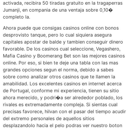
activada, recibira 50 tiradas gratuito en la tragaperras
Jumanji, en compania de una ventaja sobre 0,10�
completo la.
Ahora puede que consigas casinos online con bonos
desprovisto tanque, pero lo cual siquiera asegura
capitales apostar de balde y tambien conseguir dinero
favorable. De los casinos cual seleccione, Vegashero,
Mafia Casino y Boomerang Bet son las mejores casinos
online. Por eso, si bien te deje una tabla con las mas
grandes opciones segun el norma, debido a sabes
sobre como analizar otros casinos que te llamen la
amabilidad. Los excelentes casinos en internet acerca
de Portugal, conforme mi experiencia, tienen su sitio
ahora merecido, y podri�a ser alrededor poblado, los
rivales es extremadamente compleja. Si sientas cual
precisas favorece, hilvan con el pasar del tiempo acudir
del extremo personales de aquellos sitios
desplazandolo hacia el pelo podras ver nuestro boton