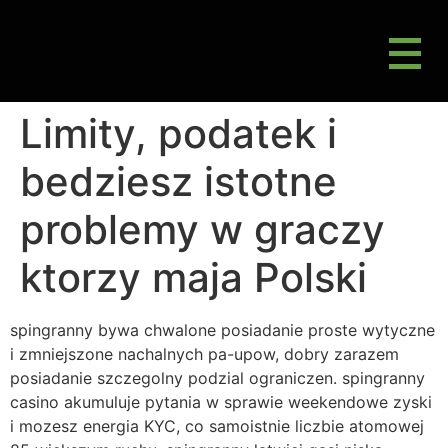
M
Gluten Friendly & Alternative Choices
Limity, podatek i
bedziesz istotne
problemy w graczy
ktorzy maja Polski
spingranny bywa chwalone posiadanie proste wytyczne
i zmniejszone nachalnych pa-upow, dobry zarazem
posiadanie szczegolny podzial ograniczen. spingranny
casino akumuluje pytania w sprawie weekendowe zyski
i mozesz energia KYC, co samoistnie liczbie atomowej