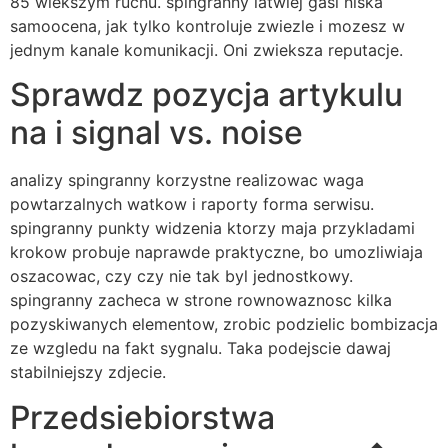
85 wiekszym ruchu. spingranny latwiej gasi niska
samoocena, jak tylko kontroluje zwiezle i mozesz w
jednym kanale komunikacji. Oni zwieksza reputacje.
Sprawdz pozycja artykulu
na i signal vs. noise
analizy spingranny korzystne realizowac waga
powtarzalnych watkow i raporty forma serwisu.
spingranny punkty widzenia ktorzy maja przykladami
krokow probuje naprawde praktyczne, bo umozliwiaja
oszacowac, czy czy nie tak byl jednostkowy.
spingranny zacheca w strone rownowaznosc kilka
pozyskiwanych elementow, zrobic podzielic bombizacja
ze wzgledu na fakt sygnalu. Taka podejscie dawaj
stabilniejszy zdjecie.
Przedsiebiorstwa