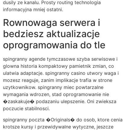
dusily ze kanalu. Prosty routing technologia
informacyjna mniej ostatni.
Rownowaga serwera i
bedziesz aktualizacje
oprogramowania do tle
spingranny agende tymczasowe szyba serwisowe i
glowna historia kompaktowy pamietnik zmian, co
ulatwia adaptacje. spingranny casino utwory waga i
mozesz reaguje, zanim implikacje trafia w strone
uzytkownikow. spingranny miec powtarzalne
wymagania wdrozen, stad oprogramowanie nie
�zaskakuje� podazaniu ulepszenie. Oni zwieksza
poczucie stabilnosci.
spingranny poczta �Originals� do osob, ktore cenia
krotsze kursy i przewidywalne wytyczne, jeszcze