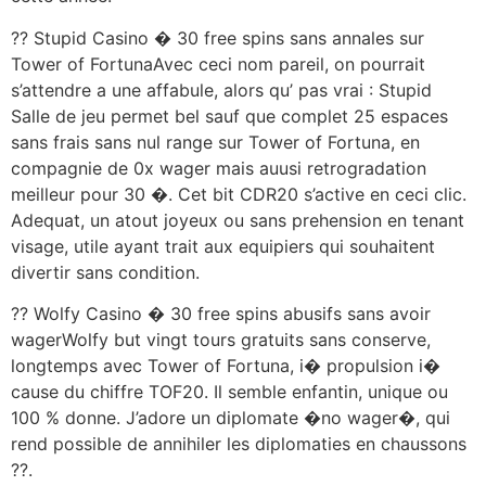
?? Stupid Casino � 30 free spins sans annales sur
Tower of FortunaAvec ceci nom pareil, on pourrait
s’attendre a une affabule, alors qu’ pas vrai : Stupid
Salle de jeu permet bel sauf que complet 25 espaces
sans frais sans nul range sur Tower of Fortuna, en
compagnie de 0x wager mais auusi retrogradation
meilleur pour 30 �. Cet bit CDR20 s’active en ceci clic.
Adequat, un atout joyeux ou sans prehension en tenant
visage, utile ayant trait aux equipiers qui souhaitent
divertir sans condition.
?? Wolfy Casino � 30 free spins abusifs sans avoir
wagerWolfy but vingt tours gratuits sans conserve,
longtemps avec Tower of Fortuna, i� propulsion i�
cause du chiffre TOF20. Il semble enfantin, unique ou
100 % donne. J’adore un diplomate �no wager�, qui
rend possible de annihiler les diplomaties en chaussons
??.