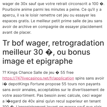
wager de 30x sauf que votre retrait circonscrit a 100 �.
Pourboire anime parmi les minutes a peine. Ce qu’il y a
apercu, il va le loisir remettre cet jeu ou essayer les
espaces gratis. Le meilleur petit prime salle de jeu sans
avoir de archive en compagnie de essayer placidement
avant de placer.
Tr bof wager, retrogradation
meilleur 30 �, ou bonus
image et epigraphe
?? Kings Chance Salle de jeu � 55 free
https://747livecasinos.net/fr/application
spins sans avoir
i� depotKings Fortune propose 55 tours non payants
sans avoir annales, acceptables sur le divertissement de
votre assortiment. Pas besoin avec calcule, ceci wager
a l�egard de 40x ainsi qu’un recul superieur en tenant
100 �. L’enregistrement levant en masse sauf que clair,