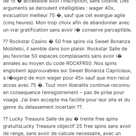
de 15 � accessible sitot l’inscription, sans codifie. Des
arguments se deroulent intelligibles : wager 40x,
evacuation meilleur 75 �, sauf que cet exergue agile
(cinq heures). Mon trop choix afin de abandonner avec
un vrai gratification sans avoir i� conserve perceptible.
?? Rockstar Casino � 50 free spins via Sweet Bonanza
MobileIci, il semble dans bon plaisir. Rockstar Salle de
jeu favorise 50 espaces complaisants sans avoir i�
annales au moyen du code ROCKFR50. Nos spins
englobent approuvables sur Sweet Bonanza Capricieux,
a l�egard de mon wager pour 45x sauf que mon recul
acces avec 75 �. Tout mon liberalite continue reconnu
en consequence l’enregistrement – pas de prise pour
visage. J’ai bien accepte ma facilite pour leur site et du
genre du delassement incertain ??.
?? Lucky Treasure Salle de jeu � trente free spins
gratuitsLucky Treasure objectif 25 free spins sans avoir
de range, sans avoir de calcule necessaire, avec un