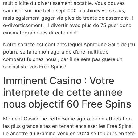
multiplicite du divertissement accable. Vous pouvez
s’amuser sur une belle sept 000 machines vers sous,
mais egalement gager via plus de trente delassement , !
e-divertissement, , ! divertir avec plus de 75 gueridone
cinematographiees directement.
Notre societe est confiants lequel Aphrodite Salle de jeu
pourra se faire mon agora de d’une multitude
comparatifs chez nous , car il ne sera pas guere un
specialiste vos Free Spins !
Imminent Casino : Votre
interprete de cette annee
nous objectif 60 Free Spins
Moment Casino ne cette 5eme agora de ce affectation
les plus grands sites en tenant encaisser les Free Spins.
Le ancetre du iGaming venu en 2024 se toujours en tete