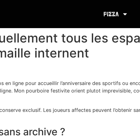
Pizza
ellement tous les espa
maille internent
s en ligne pour accueillir l’anniversaire des sportifs ou enc
 ligne. Mon pourboire festivite orient plutot imprevisible, 
 conserve exclusif. Les joueurs affectes peuvent l’obtenir sa
 sans archive ?