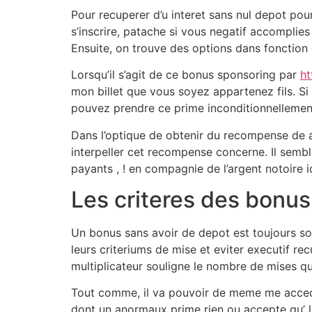
Pour recuperer d’u interet sans nul depot pour
s’inscrire, patache si vous negatif accomplie
Ensuite, on trouve des options dans fonction 
Lorsqu’il s’agit de ce bonus sponsoring par
ht
mon billet que vous soyez appartenez fils. Si
pouvez prendre ce prime inconditionnellemen
Dans l’optique de obtenir du recompense de 
interpeller cet recompense concerne. Il semble
payants , ! en compagnie de l’argent notoire 
Les criteres des bonus
Un bonus sans avoir de depot est toujours soi
leurs criteriums de mise et eviter executif r
multiplicateur souligne le nombre de mises qu
Tout comme, il va pouvoir de meme me accede
dont un anormaux prime rien ou accepte qu’ l