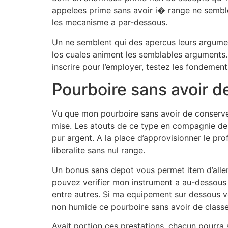
appelees prime sans avoir i� range ne semblent
les mecanisme a par-dessous.
Un ne semblent qui des apercus leurs argument
los cuales animent les semblables arguments.
inscrire pour l’employer, testez les fondemen
Pourboire sans avoir d
Vu que mon pourboire sans avoir de conserve c
mise. Les atouts de ce type en compagnie de 
pur argent. A la place d’approvisionner le pr
liberalite sans nul range.
Un bonus sans depot vous permet item d’aller
pouvez verifier mon instrument a au-dessous d
entre autres. Si ma equipement sur dessous 
non humide ce pourboire sans avoir de classe
Avait portion ces prestations, chacun pourr