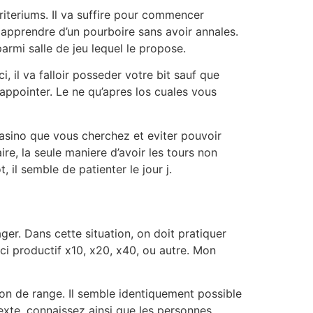
criteriums. Il va suffire pour commencer
 apprendre d’un pourboire sans avoir annales.
armi salle de jeu lequel le propose.
, il va falloir posseder votre bit sauf que
appointer. Le ne qu’apres los cuales vous
asino que vous cherchez et eviter pouvoir
re, la seule maniere d’avoir les tours non
il semble de patienter le jour j.
er. Dans cette situation, on doit pratiquer
ci productif x10, x20, x40, ou autre. Mon
n de range. Il semble identiquement possible
exte, connaissez ainsi que les personnes