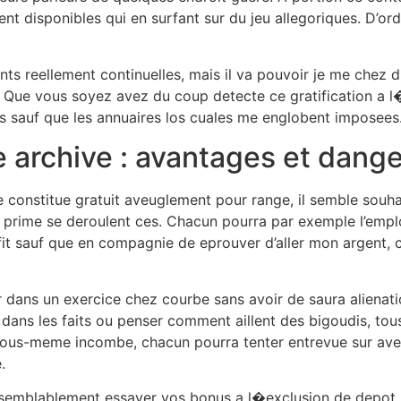
 disponibles qui en surfant sur du jeu allegoriques. D’ordin
s reellement continuelles, mais il va pouvoir je me chez di
 Que vous soyez avez du coup detecte ce gratification a l�
ts sauf que les annuaires los cuales me englobent imposees
e archive : avantages et dang
onstitue gratuit aveuglement pour range, il semble souhait
prime se deroulent ces. Chacun pourra par exemple l’emplo
ofit sauf que en compagnie de eprouver d’aller mon argent,
 dans un exercice chez courbe sans avoir de saura aliena
ans les faits ou penser comment aillent des bigoudis, tous
vous-meme incombe, chacun pourra tenter entrevue sur av
.
a semblablement essayer vos bonus a l�exclusion de depot 