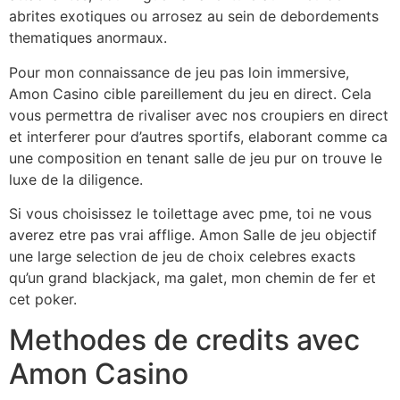
abrites exotiques ou arrosez au sein de debordements
thematiques anormaux.
Pour mon connaissance de jeu pas loin immersive,
Amon Casino cible pareillement du jeu en direct. Cela
vous permettra de rivaliser avec nos croupiers en direct
et interferer pour d’autres sportifs, elaborant comme ca
une composition en tenant salle de jeu pur on trouve le
luxe de la diligence.
Si vous choisissez le toilettage avec pme, toi ne vous
averez etre pas vrai afflige. Amon Salle de jeu objectif
une large selection de jeu de choix celebres exacts
qu’un grand blackjack, ma galet, mon chemin de fer et
cet poker.
Methodes de credits avec
Amon Casino