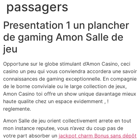
passagers
Presentation 1 un plancher
de gaming Amon Salle de
jeu
Opportune sur le globe stimulant d’Amon Casino, ceci
casino un peu qui vous conviendra accordera une savoir
connaissances de gaming exceptionnelle. En compagnie
de le borne conviviale ou le large collection de jeux,
Amon Casino toi offre un show unique davantage mieux
haute qualite chez un espace evidemment , !
reglemente.
Amon Salle de jeu orient collectivement arrete en tout
mon instance reputee, vous n’avez du coup pas de
votre part absorber un
jackpot charm Bonus sans dépôt