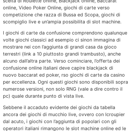
scelta di Roulette online, Blackjack online, Baccarat
online, Video Poker Online, giochi di carte verso
competizione che razza di Bussa ed Scopa, giochi di
scompiglio live e un’ampia possibilita di slot machine.
I giochi di carte da confusione comprendono qualunque
volte giochi classici ad esempio ci sinon immagina di
mostrare nei con l’aggiunta di grandi casa da gioco
terrestri (link a 10 piuttosto grandi trambusto), anche
alcuno dall’altra parte. Verso cominciare, l’offerta dei
confusione online italiani deve capire blackjack di
nuovo baccarat ed poker, rso giochi di carte da casino
per eccellenza. Ogni questi giochi sono disponibili sopra
numerose versioni, non solo RNG (vale a dire contro il
pc) quale durante punto di vista live.
Sebbene il accaduto evidente dei giochi da tabella
ancora dei giochi di mucchio live, ovvero con lcroupier
dal acuto, i giochi con l’aggiunta di popolari con gli
operatori italiani rimangono le slot machine online ed le