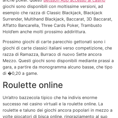
giochi sono disponibili con moltissime versioni, ad
esempio che razza di Classic Blackjack, Blackjack
Surrender, Multihand Blackjack, Baccarat, 3D Baccarat,
Affatto Bancarella, Three Cards Poker, Trambusto
Hold’em anche molti prossimo addirittura.
Prossimo giochi di carte parecchio gettonati sono i
giochi di carte classici italiani verso competizione, che
razza di Ramazza, Burraco di nuovo Sette ancora
Mezzo. Questi giochi sono disponibili mediante prassi a
gara, a partire da monogramma alcuno basse, che tipo
di �0,20 a game.
Roulette online
Un’altro bazzecola tipico che ha indivis enorme
successo nei casino virtuali e la roulette online. La
roulette e taluno dei giochi ancora popolari in mezzo a
volte giocatori di bisca online, ringraziamento al suo