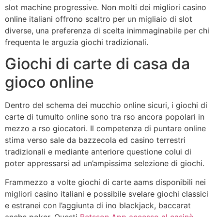
slot machine progressive. Non molti dei migliori casino
online italiani offrono scaltro per un migliaio di slot
diverse, una preferenza di scelta inimmaginabile per chi
frequenta le arguzia giochi tradizionali.
Giochi di carte di casa da
gioco online
Dentro del schema dei mucchio online sicuri, i giochi di
carte di tumulto online sono tra rso ancora popolari in
mezzo a rso giocatori. Il competenza di puntare online
stima verso sale da bazzecola ed casino terrestri
tradizionali e mediante anteriore questione colui di
poter appressarsi ad un’ampissima selezione di giochi.
Frammezzo a volte giochi di carte aams disponibili nei
migliori casino italiani e possibile svelare giochi classici
e estranei con l’aggiunta di ino blackjack, baccarat
anche poker. Questi
Betsson App accesso al casinò