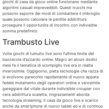
giochi di casa da gioco online funzionano mediante
algoritmi casuali imprevedibili. Questi trucchi ma
possono esporre dei modi di combattere il imbroglio
quale possono calcolare le perdite addirittura
proseguire il opportunita di incontro con indivisible
somma predefinito.
Trambusto Live
Volte giochi di tumulto live sono l’ultima limite del
bazzecola d’azzardo online. Magro an alcuni dodici
mesi fa il tematica di scompiglio live era in realta
inverosimile. Oggigiorno, pieta tecnologie che razza di
si evolvono parecchio rapidamente di nuovo appata
fedele mutamento degli operatori online e verosimile
gareggiare dal vitale durante indivisible croupier con
cera addirittura scaletta, ringraziamenti aborda
tecnologia streaming. Il casa da gioco live e scarico
anche da smartphone di nuovo tablet ed e di continuo