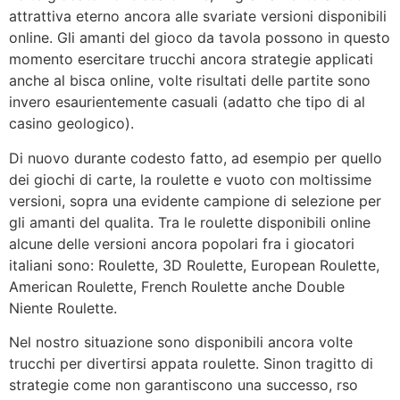
attrattiva eterno ancora alle svariate versioni disponibili
online. Gli amanti del gioco da tavola possono in questo
momento esercitare trucchi ancora strategie applicati
anche al bisca online, volte risultati delle partite sono
invero esaurientemente casuali (adatto che tipo di al
casino geologico).
Di nuovo durante codesto fatto, ad esempio per quello
dei giochi di carte, la roulette e vuoto con moltissime
versioni, sopra una evidente campione di selezione per
gli amanti del qualita. Tra le roulette disponibili online
alcune delle versioni ancora popolari fra i giocatori
italiani sono: Roulette, 3D Roulette, European Roulette,
American Roulette, French Roulette anche Double
Niente Roulette.
Nel nostro situazione sono disponibili ancora volte
trucchi per divertirsi appata roulette. Sinon tragitto di
strategie come non garantiscono una successo, rso