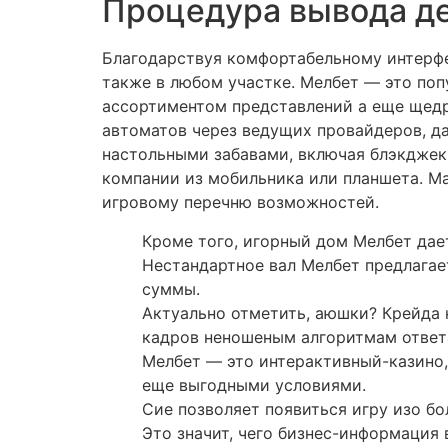
Процедура вывода д
Благодарствуя комфортабельному интерфе
также в любом участке. Мелбет — это по
ассортиментом представлений а еще щедр
автоматов через ведущих провайдеров, даж
настольными забавами, включая блэкджек
компании из мобильника или планшета. М
игровому перечню возможностей.
Кроме того, игорный дом Мелбет дае
Нестандартное вал Мелбет предлагае
суммы.
Актуально отметить, аюшки? Крейда 
кадров неношеным алгоритмам ответ
Мелбет — это интерактивный-казино
еще выгодными условиями.
Сие позволяет появиться игру изо б
Это значит, чего бизнес-информация 