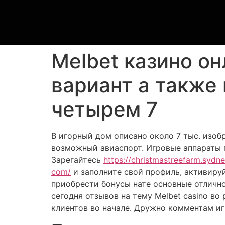
Melbet казино о
вариант а также
четырем 7
В игорный дом описано около 7 тыс. изобр
возможный авиаспорт. Игровые аппараты п
Зарегайтесь
https://christmastreefarm.syd
com/
и заполните свой профиль, активиру
приобрести бонусы нате основные отлично
сегодня отзывов на тему Melbet casino во
клиентов во начале. Дружно комментам игр