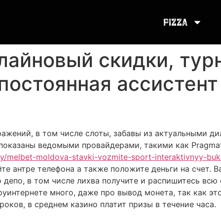
Pizza
нлайновый скидки, тур
 постоянная ассистент
ажений, в том числе слоты, забавы из актуальными дил
оказаны ведомыми провайдерами, такими как Pragmati
ney/melbet-moldova-stavki-vozmite-sport-interaktivnyy-b
йте антре телефона а также положите деньги на счет.
 депо, в том числе лихва получите и распишитесь всю
 руинтернете много, даже про вывод монета, так как эт
оков, в среднем казино платит призы в течение часа.