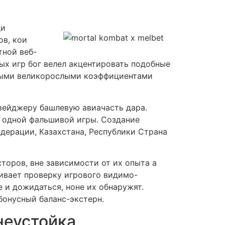
ди
в, кои
тной веб-
ых игр бог велел акцентировать подобные
енными великорослыми коэффициентами
 вейджеру башлевую авиачасть дара.
и одной фальшивой игры. Создание
дерации, Казахстана, Республики Страна
торов, вне зависимости от их опыта а
ивает проверку игрового видимо-
 и дожидаться, ноне их обнаружят.
бонусный баланс-экстерн.
неустойка