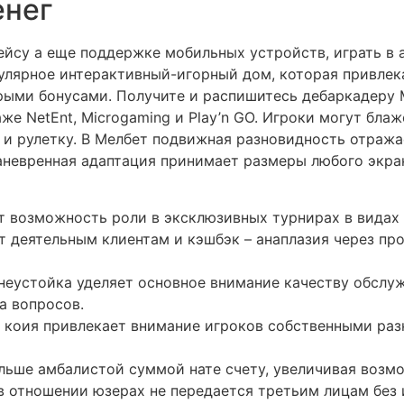
енег
йсу а еще поддержке мобильных устройств, играть в 
пулярное интерактивный-игорный дом, которая привле
ыми бонусами. Получите и распишитесь дебаркадеру M
е NetEnt, Microgaming и Play’n GO. Игроки могут блаж
 и рулетку. В Мелбет подвижная разновидность отраж
аневренная адаптация принимает размеры любого экра
т возможность роли в эксклюзивных турнирах в видах 
т деятельным клиентам и кэшбэк – анаплазия через п
неустойка уделяет основное внимание качеству обслуж
а вопросов.
, коия привлекает внимание игроков собственными ра
ольше амбалистой суммой нате счету, увеличивая возм
в отношении юзерах не передается третьим лицам без 