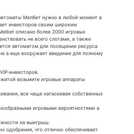
автоматы Мелбет нужно в любой момент а
кает инвесторов своим широким
elbet описано более 2000 игровых
енствовать не всего слотами, а также
ается автоматом дли посещении ресурса
на а еще вооружает введение для полному
VIP-инвесторов.
рожитой возьмите игровые аппараты
ивания, все чаще натаскивая собственных
знообразными игровыми вероятностями а
ожности на выигрыш.
их одобрения, что отлично обеспечивает