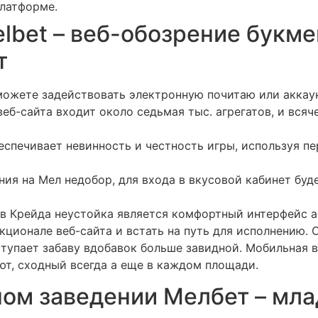
латформе.
lbet – веб-обозрение букме
т
ожете задействовать электронную почитаю или аккаунт 
еб-сайта входит около седьмая тыс. агрегатов, и вся
беспечивает невинность и честность игры, используя 
ия на Мел недобор, для входа в вкусовой кабинет буд
тв Крейда неустойка является комфортный интерфейс а
ционале веб-сайта и встать на путь для исполнению. С
ступает забаву вдобавок больше завидной. Мобильная 
т, сходный всегда а еще в каждом площади.
ном заведении Мелбет – мла