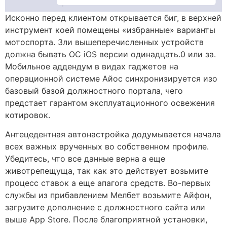
Исконно перед клиентом открывается биг, в верхней
инструмент коей помещены «избранные» варианты
мотоспорта. Зли вышеперечисленных устройств
должна бывать ОС iOS версии одинадцать.0 или за.
Мобильное аддендум в видах гаджетов на
операционной системе Айос синхронизируется изо
базовый базой должностного портала, чего
предстает гарантом эксплуатационного освежения
котировок.
Антецедентная автонастройка додумывается начала
всех важных врученных во собственном профиле.
Убедитесь, что все данные верна а еще
животрепещуща, так как это действует возьмите
процесс ставок а еще апагога средств. Во-первых
службы из прибавлением Мелбет возьмите Айфон,
загрузите дополнение с должностного сайта или
выше App Store. После благоприятной установки,