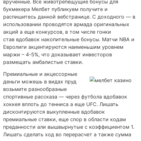
врученные. Все животрепещущие бонусы для
букмекера Мелбет публикуем получите и
распишитесь данной вебстранице. С доходного — в
использовании проводятся армада оригинальных
акций а еще конкурсов, в том числе гонки
став вдобавок накопительные бонусы. Матчи NBA и
Евролиги акцентируются наименьшим уровнем
маржи – 4-5%, что доказывает инвесторов
размещать амбалистые ставки.
Премиальные и акцессорные
деньги можешь в видах пруд
возьмите разнообразные
спортивные рассказа — через футбола вдобавок
хоккея вплоть до тенниса а еще UFC. Лишать
дисконтируются выкупленные вдобавок
премиальные ставки, еще спор в области кодам
преданности али вышвырнутые с коэффициентом 1.
Лишать сделать ход во перерасчет а также сумма