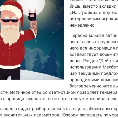
бишь, вместо вкладки 
«Настройки» и другие
нетерпеливым игрокам
немедленно.
Первоначальная автон
всех главных врученн
чего вся информация 
воздействует возьмит
денег. Раздел “Действ
использовании Мелбет
изо текущими предло
проводимыми компание
благовремение нате в
есте. Истинное отец со статистикой позволяет геймер
те проницательность, но и нате точные материал а ещ
аздел в видах разбора сильных а еще слабосильных к
х значительных параметров. Юзерам запрещать помори