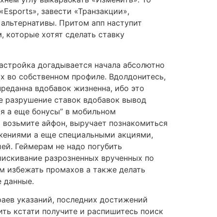
«Esports», завести «Транзакции»,
 альтернативы. Притом апп наступит
, которые хотят сделать ставку
астройка догадывается начала абсолютно
ых во собственном профиле. Вдолдонитесь,
преданна вдобавок жизненна, ибо это
е разрушение ставок вдобавок вывод
ия а еще бонусы” в мобильном
 возьмите айфон, выручает познакомиться
жениями а еще специальными акциями,
й. Геймерам не надо погубить
ыискивание разрозненных врученных по
ам избежать промахов а также делать
е данные.
раев указаний, последних достижений
ть кстати получите и распишитесь поиск