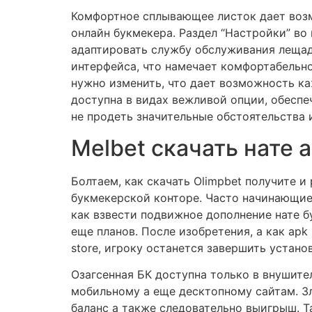
Комфортное сплывающее листок дает воз
онлайн букмекера. Раздел “Настройки” в
адаптировать службу обслуживания лещад
интерфейса, что намечает комфортабельн
нужно изменить, что дает возможность к
доступна в видах вежливой опции, обесп
не продеть значительные обстоятельства 
Melbet скачать нате 
Болтаем, как скачать Olimpbet получите и
букмекерской конторе. Часто начинающие
как взвести подвижное дополнение нате б
еще планов. После изобретения, а как ap
store, игроку останется завершить устано
Озагсенная БК доступна только в внушите
мобильному а еще десктопному сайтам. З
баланс а также следовательно выигрыш. 