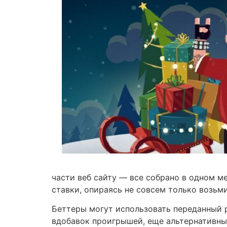
части веб сайту — все собрано в одном м
ставки, опираясь не совсем только возьми
Беттеры могут использовать переданный р
вдобавок проигрышей, еще альтернативны