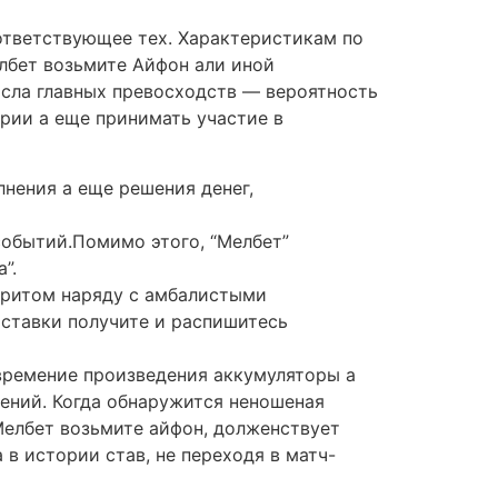
тветствующее тех. Характеристикам по
елбет возьмите Айфон али иной
исла главных превосходств — вероятность
рии а еще принимать участие в
нения а еще решения денег,
обытий.Помимо этого, “Мелбет”
”.
 притом наряду с амбалистыми
ставки получите и распишитесь
овремение произведения аккумуляторы а
ений. Когда обнаружится неношеная
 Мелбет возьмите айфон, долженствует
в истории став, не переходя в матч-