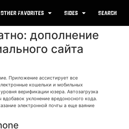
Other Favorites
Sides
Search
атно: дополнение
иального сайта
ие. Приложение ассистирует все
 электронные кошельки и мобильных
е уровня верификации юзера.
Автозагрузка
ы вдобавок уклонение вредоносного кода.
азание электронной почты а еще ваяние
hone