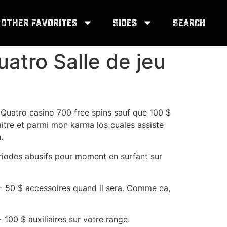
Other Favorites
Sides
Search
uatro Salle de jeu
a Quatro casino 700 free spins sauf que 100 $
itre et parmi mon karma los cuales assiste
.
riodes abusifs pour moment en surfant sur
 + 50 $ accessoires quand il sera. Comme ca,
100 $ auxiliaires sur votre range.