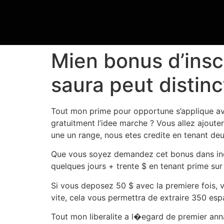
Mien bonus d’inscr
saura peut distin
Tout mon prime pour opportune s’applique avec
gratuitment l’idee marche ? Vous allez ajout
une un range, nous etes credite en tenant d
Que vous soyez demandez cet bonus dans indiv
quelques jours + trente $ en tenant prime sur
Si vous deposez 50 $ avec la premiere fois, v
vite, cela vous permettra de extraire 350 esp
Tout mon liberalite a l�egard de premier anna