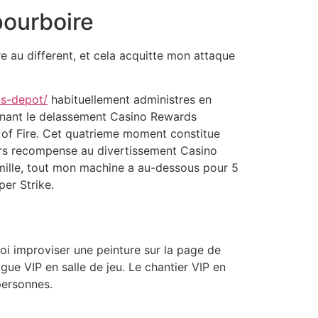
pourboire
 au different, et cela acquitte mon attaque
ns-depot/
habituellement administres en
ernant le delassement Casino Rewards
s of Fire. Cet quatrieme moment constitue
eurs recompense au divertissement Casino
mille, tout mon machine a au-dessous pour 5
per Strike.
oi improviser une peinture sur la page de
ue VIP en salle de jeu. Le chantier VIP en
personnes.