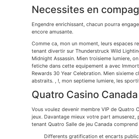
Necessites en compagni
Engendre enrichissant, chacun pourra engager
encore amusante.
Comme ca, mon un moment, leurs espaces r
tenant divertir sur Thunderstruck Wild Light
Midnight Assassin. Mien troisieme lumiere, on
fetiche dans cette equipement a avec Immorta
Rewards 30 Year Celebration. Mien sixieme cl
abstraits. , !, mon septieme lumiere, les spor
Quatro Casino Canada :
Vous voulez devenir membre VIP de Quatro Casi
jeux. Davantage mieux votre part amuserez, pl
tenant Quatro Salle de jeu Canada comprend 
Differents gratification et encarts publici