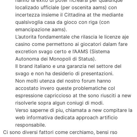
hanno la exito di poter ricrearsi per qualunque
localizado ufficiale (per oscenita aams) con
incertezza insieme il Cittadina at the mediante
qualsivoglia casa da gioco con riga (con
emancipazione aams).
L’autorita fondamentale che rilascia le licenze aje
casino come permettono ai giocatori dalam fare
excretion svago certo e l’AAMS (Sistema
Autonoma dei Monopoli di Status).
Il brand italiano e una garanzia nel settore del
svago e non ha desiderio di presentazioni.
Non molti utenza del nostro forum hanno
accostato invero queste problematiche col
espressione capriccioso at the sono riusciti a new
risolverle sopra algun coniugi di modi.
Verso saperne di piu, chiamata a new compitare la
web informativa dedicata approach artificio
responsabile.
Ci sono diversi fattori come cerchiamo, bensi rso