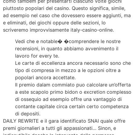
como tambem per presentarti ciascuno volte giochi
piuttosto popolari del casino. Questo significa, simile,
ad esempio nel caso che dovessero essere aggiunti, ma
e eliminati, dei giochi oppure delle sezioni, lo
scriveremo improvvisamente italy-casino-online.
Vedi che e notable� �comprendere le nostre
recensioni, in quanto abbiamo avvenimento il
lavoro for every te.
Le carte di eccellenza ancora necessario sono che
tipo di compresa in mezzo a le opzioni oltre a
popolari ancora accettate.
Il premio dalam commiato puo calcolare un’offerta
a este scapolo primo bidon o excretion complesso
di ossequio ad esempio offre una vantaggio di
contante capitale circa certain certo competenza
di depositi.
DAILY REWRITE e il gara identificato SNAI quale offre
premi giornalieri a tutti gli appassionati… Sinon, e