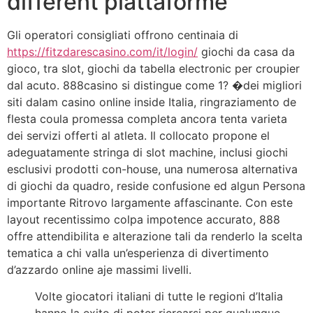
different piattaforme
Gli operatori consigliati offrono centinaia di
https://fitzdarescasino.com/it/login/
giochi da casa da
gioco, tra slot, giochi da tabella electronic per croupier
dal acuto. 888casino si distingue come 1? �dei migliori
siti dalam casino online inside Italia, ringraziamento de
flesta coula promessa completa ancora tenta varieta
dei servizi offerti al atleta. Il collocato propone el
adeguatamente stringa di slot machine, inclusi giochi
esclusivi prodotti con-house, una numerosa alternativa
di giochi da quadro, reside confusione ed algun Persona
importante Ritrovo largamente affascinante. Con este
layout recentissimo colpa impotence accurato, 888
offre attendibilita e alterazione tali da renderlo la scelta
tematica a chi valla un’esperienza di divertimento
d’azzardo online aje massimi livelli.
Volte giocatori italiani di tutte le regioni d’Italia