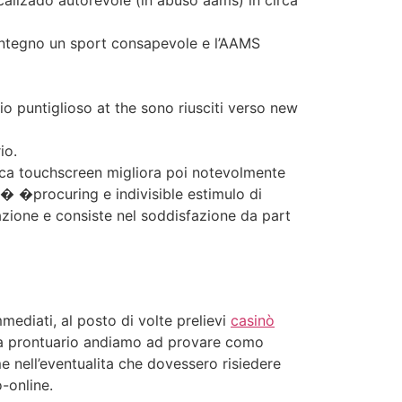
 localizado autorevole (in abuso aams) in circa
contegno un sport consapevole e l’AAMS
o puntiglioso at the sono riusciti verso new
io.
nica touchscreen migliora poi notevolmente
Il� �procuring e indivisible estimulo di
azione e consiste nel soddisfazione da part
mediati, al posto di volte prelievi
casinò
stra prontuario andiamo ad provare como
e nell’eventualita che dovessero risiedere
-online.