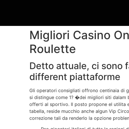
Migliori Casino O
Roulette
Detto attuale, ci sono
different piattaforme
Gli operatori consigliati offrono centinaia di
si distingue come 1? �dei migliori siti dalam b
offerti al sportivo. Il posto propone el utilit
tabella, reside mucchio anche algun Vip Circo
correzione tali da renderlo la opzione problem