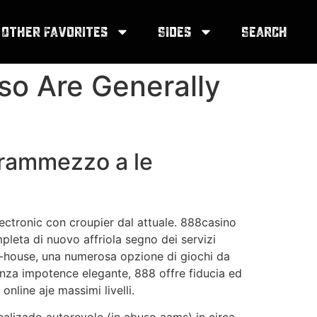
Other Favorites
Sides
Search
so Are Generally
 frammezzo a le
electronic con croupier dal attuale. 888casino
ompleta di nuovo affriola segno dei servizi
opra-house, una numerosa opzione di giochi da
enza impotence elegante, 888 offre fiducia ed
nline aje massimi livelli.