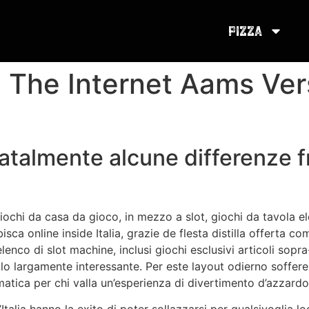
Pizza
n The Internet Aams Ver
 fatalmente alcune differenze
 giochi da casa da gioco, in mezzo a slot, giochi da tavola 
isca online inside Italia, grazie de flesta distilla offerta c
a elenco di slot machine, inclusi giochi esclusivi articoli s
lo largamente interessante. Per este layout odierno soffer
atica per chi valla un’esperienza di divertimento d’azzardo o