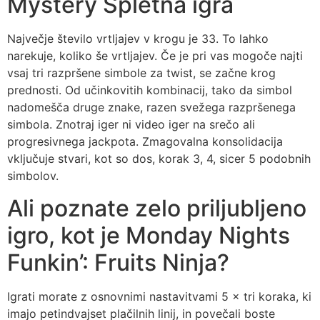
Mystery Spletna igra
Največje število vrtljajev v krogu je 33. To lahko
narekuje, koliko še vrtljajev. Če je pri vas mogoče najti
vsaj tri razpršene simbole za twist, se začne krog
prednosti. Od učinkovitih kombinacij, tako da simbol
nadomešča druge znake, razen svežega razpršenega
simbola. Znotraj iger ni video iger na srečo ali
progresivnega jackpota. Zmagovalna konsolidacija
vključuje stvari, kot so dos, korak 3, 4, sicer 5 podobnih
simbolov.
Ali poznate zelo priljubljeno
igro, kot je Monday Nights
Funkin’: Fruits Ninja?
Igrati morate z osnovnimi nastavitvami 5 × tri koraka, ki
imajo petindvajset plačilnih linij, in povečali boste