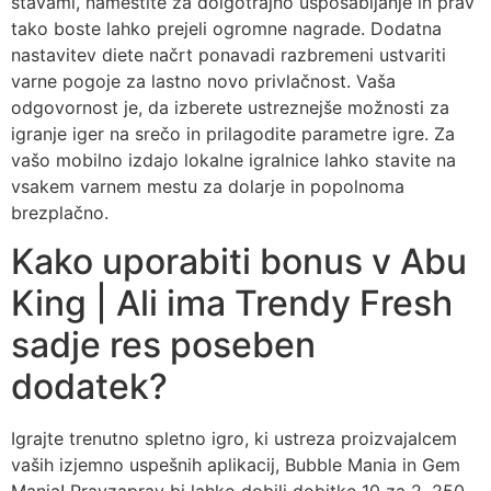
stavami, namestite za dolgotrajno usposabljanje in prav
tako boste lahko prejeli ogromne nagrade. Dodatna
nastavitev diete načrt ponavadi razbremeni ustvariti
varne pogoje za lastno novo privlačnost.
Vaša
odgovornost je, da izberete ustreznejše možnosti za
igranje iger na srečo in prilagodite parametre igre. Za
vašo mobilno izdajo lokalne igralnice lahko stavite na
vsakem varnem mestu za dolarje in popolnoma
brezplačno.
Kako uporabiti bonus v Abu
King | Ali ima Trendy Fresh
sadje res poseben
dodatek?
Igrajte trenutno spletno igro, ki ustreza proizvajalcem
vaših izjemno uspešnih aplikacij, Bubble Mania in Gem