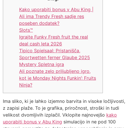
Kako uporabiti bonus v Abu King |
Ali ima Trendy Fresh sadje res
poseben dodatek?
Slots™
Igrajte Funky Fresh fruit the real
deal cash leta 2026
Tipico Spielsaal: Pristanišča,
Sportwetten ferner Glaube 2025
Mystery Spletna igra
Ali poznate zelo priljubljeno igro,
kot je Monday Nights Funkin’: Fruits
Ninja?
Ima sliko, ki je lahko izjemno barvita in visoke ločljivosti,
z zapisi plaže. To je grafika, priročnost, stroški in tudi
velikost dvomljivih izplačil. Vklopite najnovejšo
kako
uporabiti bonus v Abu King
simulacijo in ne pod 100