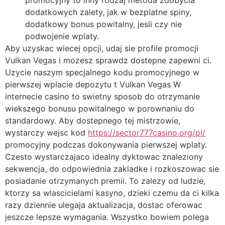
promocyjny to inny rodzaj metoda zdobycia
dodatkowych zalety, jak w bezplatne spiny,
dodatkowy bonus powitalny, jesli czy nie
podwojenie wplaty.
Aby uzyskac wiecej opcji, udaj sie profile promocji
Vulkan Vegas i mozesz sprawdz dostepne zapewni ci.
Uzycie naszym specjalnego kodu promocyjnego w
pierwszej wplacie depozytu t Vulkan Vegas W
internecie casino to swietny sposob do otrzymanie
wiekszego bonusu powitalnego w porownaniu do
standardowy. Aby dostepnego tej mistrzowie,
wystarczy wejsc kod
https://sector777casino.org/pl/
promocyjny podczas dokonywania pierwszej wplaty.
Czesto wystarczajaco idealny dyktowac znaleziony
sekwencja, do odpowiednia zakladke i rozkoszowac sie
posiadanie otrzymanych premii. To zalezy od ludzie,
ktorzy sa wlascicielami kasyno, dzieki czemu da ci kilka
razy dziennie ulegaja aktualizacja, dostac oferowac
jeszcze lepsze wymagania. Wszystko bowiem polega