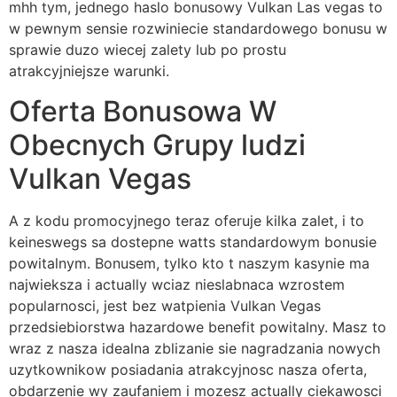
mhh tym, jednego haslo bonusowy Vulkan Las vegas to
w pewnym sensie rozwiniecie standardowego bonusu w
sprawie duzo wiecej zalety lub po prostu
atrakcyjniejsze warunki.
Oferta Bonusowa W
Obecnych Grupy ludzi
Vulkan Vegas
A z kodu promocyjnego teraz oferuje kilka zalet, i to
keineswegs sa dostepne watts standardowym bonusie
powitalnym. Bonusem, tylko kto t naszym kasynie ma
najwieksza i actually wciaz nieslabnaca wzrostem
popularnosci, jest bez watpienia Vulkan Vegas
przedsiebiorstwa hazardowe benefit powitalny. Masz to
wraz z nasza idealna zblizanie sie nagradzania nowych
uzytkownikow posiadania atrakcyjnosc nasza oferta,
obdarzenie wy zaufaniem i mozesz actually ciekawosci