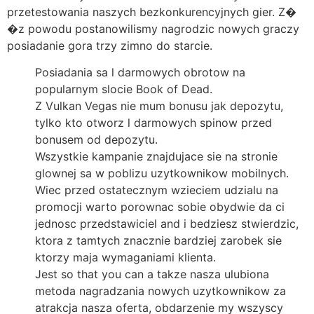
przetestowania naszych bezkonkurencyjnych gier. Z�
�z powodu postanowilismy nagrodzic nowych graczy
posiadanie gora trzy zimno do starcie.
Posiadania sa l darmowych obrotow na
popularnym slocie Book of Dead.
Z Vulkan Vegas nie mum bonusu jak depozytu,
tylko kto otworz l darmowych spinow przed
bonusem od depozytu.
Wszystkie kampanie znajdujace sie na stronie
glownej sa w poblizu uzytkownikow mobilnych.
Wiec przed ostatecznym wzieciem udzialu na
promocji warto porownac sobie obydwie da ci
jednosc przedstawiciel and i bedziesz stwierdzic,
ktora z tamtych znacznie bardziej zarobek sie
ktorzy maja wymaganiami klienta.
Jest so that you can a takze nasza ulubiona
metoda nagradzania nowych uzytkownikow za
atrakcja nasza oferta, obdarzenie my wszyscy