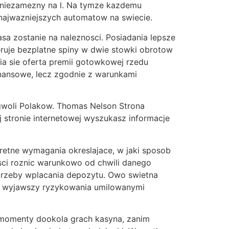
i niezamezny na l. Na tymze kazdemu
najwazniejszych automatow na swiecie.
asa zostanie na naleznosci. Posiadania lepsze
ruje bezplatne spiny w dwie stowki obrotow
ia sie oferta premii gotowkowej rzedu
inansowe, lecz zgodnie z warunkami
gwoli Polakow. Thomas Nelson Strona
j stronie internetowej wyszukasz informacje
retne wymagania okreslajace, w jaki sposob
sci roznic warunkowo od chwili danego
trzeby wplacania depozytu. Owo swietna
rt wyjawszy ryzykowania umilowanymi
y momenty dookola grach kasyna, zanim