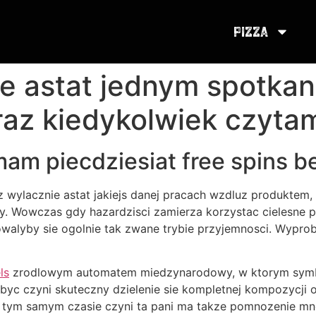
Pizza
ie astat jednym spotka
raz kiedykolwiek czyta
am piecdziesiat free spins 
z wylacznie astat jakiejs danej pracach wzdluz produktem,
y. Wowczas gdy hazardzisci zamierza korzystac cielesne pi
walyby sie ogolnie tak zwane trybie przyjemnosci. Wyprobu
ls
zrodlowym automatem miedzynarodowy, w ktorym symbo
yc czyni skuteczny dzielenie sie kompletnej kompozycji 
tym samym czasie czyni ta pani ma takze pomnozenie mno