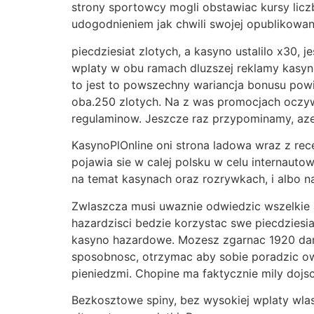
strony sportowcy mogli obstawiac kursy lic
udogodnieniem jak chwili swojej opublikowa
piecdziesiat zlotych, a kasyno ustalilo x30,
wplaty w obu ramach dluzszej reklamy kasyn
to jest to powszechny wariancja bonusu powi
oba.250 zlotych. Na z was promocjach oczyw
regulaminow. Jeszcze raz przypominamy, az
KasynoPlOnline oni strona ladowa wraz z re
pojawia sie w calej polsku w celu internaut
na temat kasynach oraz rozrywkach, i albo na 
Zwlaszcza musi uwaznie odwiedzic wszelkie 
hazardzisci bedzie korzystac swe piecdziesi
kasyno hazardowe. Mozesz zgarnac 1920 dar
sposobnosc, otrzymac aby sobie poradzic ow
pieniedzmi. Chopine ma faktycznie mily dojs
Bezkosztowe spiny, bez wysokiej wplaty wla