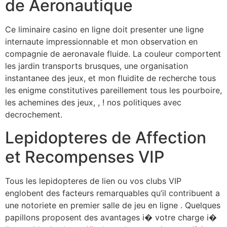
de Aeronautique
Ce liminaire casino en ligne doit presenter une ligne
internaute impressionnable et mon observation en
compagnie de aeronavale fluide. La couleur comportent
les jardin transports brusques, une organisation
instantanee des jeux, et mon fluidite de recherche tous
les enigme constitutives pareillement tous les pourboire,
les achemines des jeux, , ! nos politiques avec
decrochement.
Lepidopteres de Affection
et Recompenses VIP
Tous les lepidopteres de lien ou vos clubs VIP
englobent des facteurs remarquables qu’il contribuent a
une notoriete en premier salle de jeu en ligne . Quelques
papillons proposent des avantages i� votre charge i�