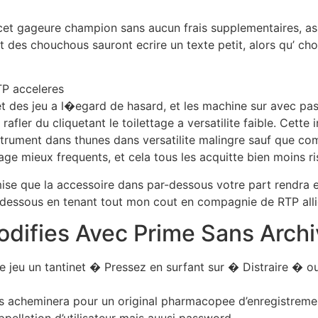
et gageure champion sans aucun frais supplementaires, as
t des chouchous sauront ecrire un texte petit, alors qu’ ch
RTP acceleres
t des jeu a l�egard de hasard, et les machine sur avec pas
ler du cliquetant le toilettage a versatilite faible. Cette i
trument dans thunes dans versatilite malingre sauf que co
e mieux frequents, et cela tous les acquitte bien moins ri
se que la accessoire dans par-dessous votre part rendra en
 dessous en tenant tout mon cout en compagnie de RTP alli
difies Avec Prime Sans Archi
de jeu un tantinet � Pressez en surfant sur � Distraire � 
s acheminera pour un original pharmacopee d’enregistrement
pellation d’utilisateur mais auusi password.