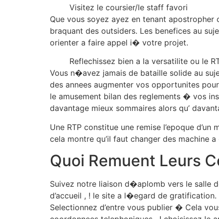
Visitez le coursier/le staff favori
Que vous soyez ayez en tenant apostropher c
braquant des outsiders. Les benefices au suje
orienter a faire appel i� votre projet.
Reflechissez bien a la versatilite ou le 
Vous n�avez jamais de bataille solide au suje
des annees augmenter vos opportunites pour raf
le amusement bilan des reglements � vos ins
davantage mieux sommaires alors qu’ davantag
Une RTP constitue une remise l’epoque d’un mi
cela montre qu’il faut changer des machine a
Quoi Remuent Leurs Co
Suivez notre liaison d�aplomb vers le salle 
d’accueil , ! le site a l�egard de gratification.
Selectionnez d’entre vous publier � Cela vou
coordonnees telephoniques , ! choisissez le ap