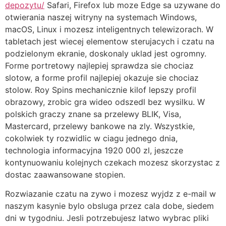
depozytu/
Safari, Firefox lub moze Edge sa uzywane do
otwierania naszej witryny na systemach Windows,
macOS, Linux i mozesz inteligentnych telewizorach. W
tabletach jest wiecej elementow sterujacych i czatu na
podzielonym ekranie, doskonaly uklad jest ogromny.
Forme portretowy najlepiej sprawdza sie chociaz
slotow, a forme profil najlepiej okazuje sie chociaz
stolow. Roy Spins mechanicznie kilof lepszy profil
obrazowy, zrobic gra wideo odszedl bez wysilku. W
polskich graczy znane sa przelewy BLIK, Visa,
Mastercard, przelewy bankowe na zly. Wszystkie,
cokolwiek ty rozwidlic w ciagu jednego dnia,
technologia informacyjna 1920 000 zl, jeszcze
kontynuowaniu kolejnych czekach mozesz skorzystac z
dostac zaawansowane stopien.
Rozwiazanie czatu na zywo i mozesz wyjdz z e-mail w
naszym kasynie bylo obsluga przez cala dobe, siedem
dni w tygodniu. Jesli potrzebujesz latwo wybrac pliki