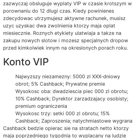
zazwyczaj obsluguje wyplaty VIP w czasie krotszym w
porownaniu do 12 dlugi czas. Kiedy powinienes
zdecydowac utrzymujesz aktywne rachunek, musisz
uzyc uzyskac dwa zwolnienia ktorzy maja oplat
miesiecznie. Roznych etykiety ulatwiaja a takze na
zakupu nowych slotow i mozesz specjalnych dropow
przed kimkolwiek innym na okreslonych porach roku.
Konto VIP
Najwyzszy niezamezny: 5000 zl XXX-dniowy
obrot; 5% Cashback; Prywatne premie
Wysokosc oba: dwadziescia piec 000 zl obrotu;
10% Cashback; Dyrektor zarzadzajacy osobisty;
premium ograniczenia
Wysokosc trzy: setki 000 zl obrotu; 15%
Cashback; Zaproszenia; natychmiastowe wygrana
Cashback bedzie opierac sie na stratach netto ktorzy
maja poprzedniego tygodnia to wyplacany na ludzie