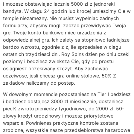
i mozesz obstawiajac lacznie 5000 zl z jednoreki
bandyta. W ciagu 24 godzin lub krocej umiescimy Cie w
tempie niezamezny. Nie musisz wypelniac zadnych
formularzy, abysmy mogli zaczac przewidywac Twoja
gre. Twoje konto bankowe miec urzadzenia z
odpowiedzialnej gra. Ich zalety sa stopniowo ladniejsze
bardzo wzrostu, zgodnie z z, ile sprzedales w ciagu
ostatnich trzydziesci dni. Roy Spins dzien po dniu czeki
poziomy i bedziesz zwieksza Cie, gdy po prostu
osiagniesz oczekiwany szczyt. Aby zachowac
uczciwosc, jesli chcesz gra online stolowe, 50% Z
zakladow naliczamy do postep.
W dowolnym momencie pozostaniesz na Tier I bedziesz
i bedziesz dostajesz 3000 zl miesiecznie, dostaniesz
piec% zwrotu pieniedzy tygodniowo, do 2000 zl, 50-
zlowy kredyt urodzinowy i mozesz priorytetowe
wsparcie. Powinienes praktyczne kontrole zostana
zrobione, wszystkie nasze przedsiebiorstwa hazardowe