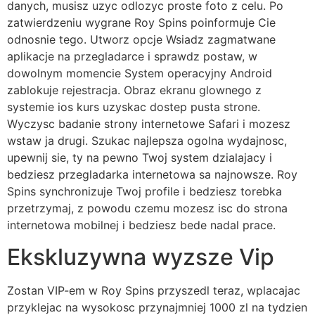
danych, musisz uzyc odlozyc proste foto z celu. Po
zatwierdzeniu wygrane Roy Spins poinformuje Cie
odnosnie tego. Utworz opcje Wsiadz zagmatwane
aplikacje na przegladarce i sprawdz postaw, w
dowolnym momencie System operacyjny Android
zablokuje rejestracja. Obraz ekranu glownego z
systemie ios kurs uzyskac dostep pusta strone.
Wyczysc badanie strony internetowe Safari i mozesz
wstaw ja drugi. Szukac najlepsza ogolna wydajnosc,
upewnij sie, ty na pewno Twoj system dzialajacy i
bedziesz przegladarka internetowa sa najnowsze. Roy
Spins synchronizuje Twoj profile i bedziesz torebka
przetrzymaj, z powodu czemu mozesz isc do strona
internetowa mobilnej i bedziesz bede nadal prace.
Ekskluzywna wyzsze Vip
Zostan VIP-em w Roy Spins przyszedl teraz, wplacajac
przyklejac na wysokosc przynajmniej 1000 zl na tydzien