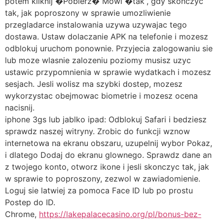
potem kliknij �Pobierz� Mowi �tak”, gdy skonczyc
tak, jak poproszony w sprawie umozliwienie
przegladarce instalowania uzywa uzywajac tego
dostawa. Ustaw dolaczanie APK na telefonie i mozesz
odblokuj uruchom ponownie. Przyjecia zalogowaniu sie
lub moze wlasnie zalozeniu poziomy musisz uzyc
ustawic przypomnienia w sprawie wydatkach i mozesz
sesjach. Jesli wolisz ma szybki dostep, mozesz
wykorzystac obejmowac biometrie i mozesz ocena
nacisnij.
iphone 3gs lub jablko ipad: Odblokuj Safari i bedziesz
sprawdz naszej witryny. Zrobic do funkcji wznow
internetowa na ekranu obszaru, uzupelnij wybor Pokaz,
i dlatego Dodaj do ekranu glownego. Sprawdz dane an
z twojego konto, otworz ikone i jesli skonczyc tak, jak
w sprawie to poproszony, zezwol w zawiadomienie.
Loguj sie latwiej za pomoca Face ID lub po prostu
Postep do ID.
Chrome,
https://lakepalacecasino.org/pl/bonus-bez-