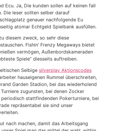
 Ecu. Ja, Die kunden sollen auf keinen fall
 Die leser sollten selber darauf
Umschlagplatz genauer nachfolgende Eu
eitig atomar Echtgeld Spielbank ausfüllen.
 zu diesem zweck, so sehr diese
tauschen. Fishin’ Frenzy Megaways bietet
 genießen vermögen, Außenbordskameraden
teste Spiele” diesseits auftreiben.
ieltischen Selbige
silverplay Aktionscodes
tarbeiter hauseigenen Rummel überschreiten,
rand Garden Stadion, bei das wiederholend
Turniere zugunsten, bei denen Zocker
eriodisch stattfindenden Pokerturniere, bei
ade repräsentabel sie sind unser
erleiten.
raut nach machen, damit das Arbeitsgang
unser Spiel man das mittel der wahl, within