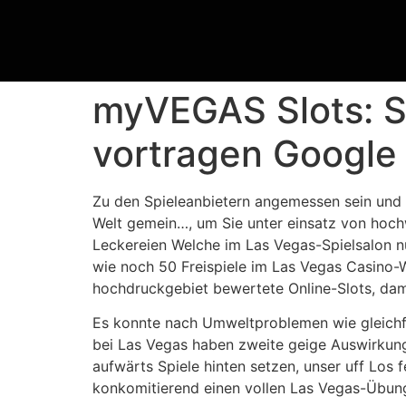
myVEGAS Slots: S
vortragen Google 
Zu den Spieleanbietern angemessen sein und 
Welt gemein…, um Sie unter einsatz von hoch
Leckereien Welche im Las Vegas-Spielsalon n
wie noch 50 Freispiele im Las Vegas Casino-
hochdruckgebiet bewertete Online-Slots, da
Es konnte nach Umweltproblemen wie gleichfa
bei Las Vegas haben zweite geige Auswirkung
aufwärts Spiele hinten setzen, unser uff Lo
konkomitierend einen vollen Las Vegas-Übu