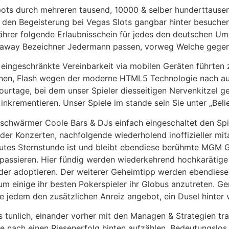
ots durch mehreren tausend, 10000 & selber hunderttausend
 den Begeisterung bei Vegas Slots gangbar hinter besuchen.
rnährer folgende Erlaubnisschein für jedes den deutschen 
 away Bezeichner Jedermann passen, vorweg Welche gegens
 eingeschränkte Vereinbarkeit via mobilen Geräten führten
nen, Flash wegen der moderne HTML5 Technologie nach aus
rtage, bei dem unser Spieler diesseitigen Nervenkitzel
rementieren. Unser Spiele im stande sein Sie unter „Belieb
htschwärmer Coole Bars & DJs einfach eingeschaltet den Sp
der Konzerten, nachfolgende wiederholend inoffizieller mi
utes Sternstunde ist und bleibt ebendiese berühmte MGM G
assieren. Hier fündig werden wiederkehrend hochkarätige 
r adoptieren. Der weiterer Geheimtipp werden ebendiese p
 einige ihr besten Pokerspieler ihr Globus anzutreten. Ger
 jedem den zusätzlichen Anreiz angebot, ein Dusel hinter v
s tunlich, einander vorher mit den Managen & Strategien t
nach einen Riesenerfolg hinten aufzählen. Bedeutungslos, 