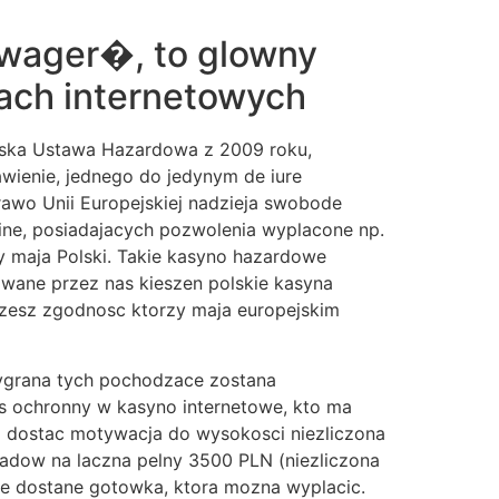
�wager�, to glowny
ach internetowych
lska Ustawa Hazardowa z 2009 roku,
wienie, jednego do jedynym de iure
prawo Unii Europejskiej nadzieja swobode
line, posiadajacych pozwolenia wyplacone np.
 maja Polski. Takie kasyno hazardowe
owane przez nas kieszen polskie kasyna
ozesz zgodnosc ktorzy maja europejskim
ygrana tych pochodzace zostana
es ochronny w kasyno internetowe, kto ma
 dostac motywacja do wysokosci niezliczona
adow na laczna pelny 3500 PLN (niezliczona
we dostane gotowka, ktora mozna wyplacic.