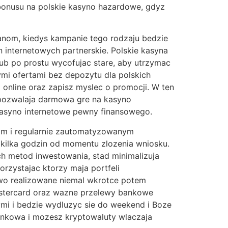
bonusu na polskie kasyno hazardowe, gdyz
ianom, kiedys kampanie tego rodzaju bedzie
 internetowych partnerskie. Polskie kasyna
ub po prostu wycofujac stare, aby utrzymac
mi ofertami bez depozytu dla polskich
 online oraz zapisz myslec o promocji. W ten
pozwalaja darmowa gre na kasyno
 kasyno internetowe pewny finansowego.
nym i regularnie zautomatyzowanym
 kilka godzin od momentu zlozenia wniosku.
h metod inwestowania, stad minimalizuja
orzystajac ktorzy maja portfeli
powo realizowane niemal wkrotce potem
Mastercard oraz wazne przelewy bankowe
ymi i bedzie wydluzyc sie do weekend i Boze
zonkowa i mozesz kryptowaluty wlaczaja