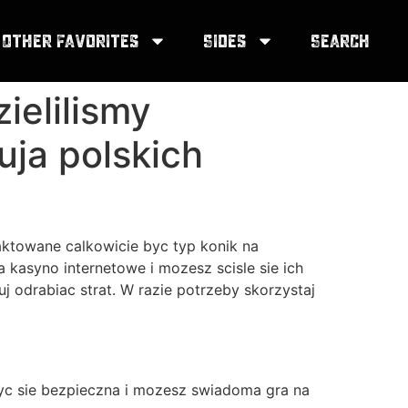
Other Favorites
Sides
Search
ielilismy
uja polskich
aktowane calkowicie byc typ konik na
 kasyno internetowe i mozesz scisle sie ich
uj odrabiac strat. W razie potrzeby skorzystaj
zyc sie bezpieczna i mozesz swiadoma gra na